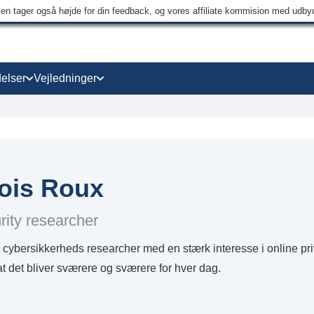
men tager også højde for din feedback, og vores affiliate kommision med udb
elser
Vejledninger
ois Roux
ity researcher
 cybersikkerheds researcher med en stærk interesse i online privat
 at det bliver sværere og sværere for hver dag.