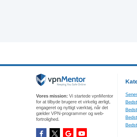
Kate
Senes
Vores mission:
Vi startede vpnMentor
for at tilbyde brugere et virkelig ærligt,
Bedst
engageret og nyttigt værktøj, når det
Bedst
gælder VPN-programmer og web-
Bedst
fortrolighed.
Bedst