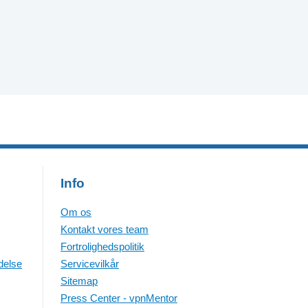
Info
Om os
Kontakt vores team
Fortrolighedspolitik
delse
Servicevilkår
Sitemap
Press Center - vpnMentor