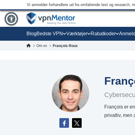
Vi anmelder forhandlere ud fra omfattende test og research, 
Blog
Bedste VPN
Værktøjer
Rabatkoder
Anmeld
Om os
François Roux
Franç
Cybersecur
François er en
privatliv, men