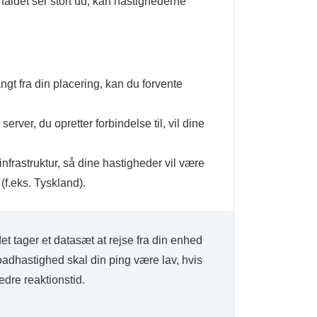
 faldet ser stort ud, kan hastighederne
ngt fra din placering, kan du forvente
rver, du opretter forbindelse til, vil dine
infrastruktur, så dine hastigheder vil være
(f.eks. Tyskland).
det tager et datasæt at rejse fra din enhed
loadhastighed skal din ping være lav, hvis
edre reaktionstid.