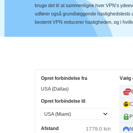
bruge det til at sammenligne hver VPN's ydee
udfører også grundlæggende hastighedstests u
bestemt VPN reducerer hastigheden, og i hvilk
Opret forbindelse fra
Vælg
USA (Dallas)
Opret forbindelse til
C
USA (Miami)
P
Afstand
1779.0
km
N