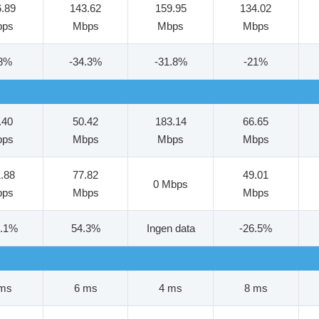
6.89
143.62
159.95
134.02
bps
Mbps
Mbps
Mbps
18%
-34.3%
-31.8%
-21%
.40
50.42
183.14
66.65
bps
Mbps
Mbps
Mbps
1.88
77.82
49.01
0 Mbps
bps
Mbps
Mbps
1.1%
54.3%
Ingen data
-26.5%
 ms
6 ms
4 ms
8 ms