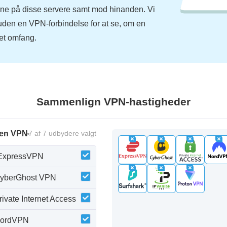
vne på disse servere samt mod hinanden. Vi
den en VPN-forbindelse for at se, om en
et omfang.
Sammenlign VPN-hastigheder
 en VPN
7
af
7
udbydere valgt
ExpressVPN
yberGhost VPN
rivate Internet Access
ordVPN