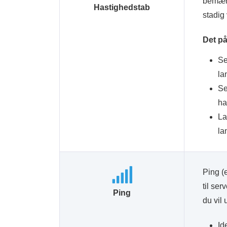
bemærke
Hastighedstab
stadig
Det på
Se
la
Se
ha
La
la
Ping (e
til se
Ping
du vil 
Id