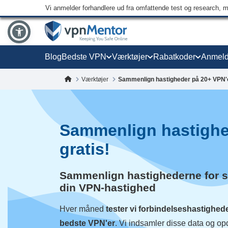
Vi anmelder forhandlere ud fra omfattende test og research, 
Blog
Bedste VPN
Værktøjer
Rabatkoder
Anmeld
Værktøjer
Sammenlign hastigheder på 20+ VPN'e
Sammenlign hastighe
gratis!
Sammenlign hastighederne for sy
din VPN-hastighed
Hver måned
tester vi forbindelseshastighed
bedste VPN'er
. Vi indsamler disse data og op