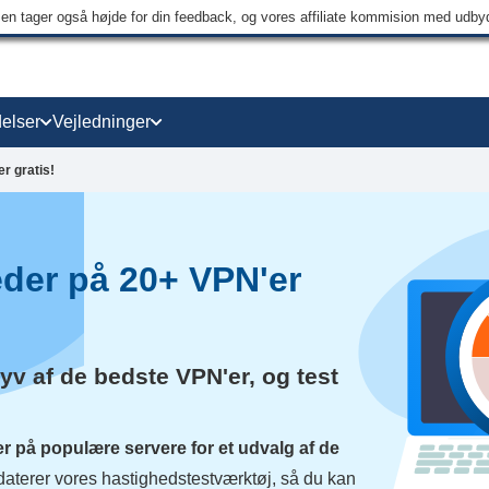
men tager også højde for din feedback, og vores affiliate kommision med udb
elser
Vejledninger
r gratis!
der på 20+ VPN'er
v af de bedste VPN'er, og test
er på populære servere for et udvalg af de
daterer vores hastighedstestværktøj, så du kan