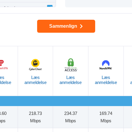
urfshark
PVanish VPN
Sammenlign
roton VPN
æs
Læs
Læs
Læs
ldelse
anmeldelse
anmeldelse
anmeldelse
3.60
218.73
234.37
169.74
bps
Mbps
Mbps
Mbps