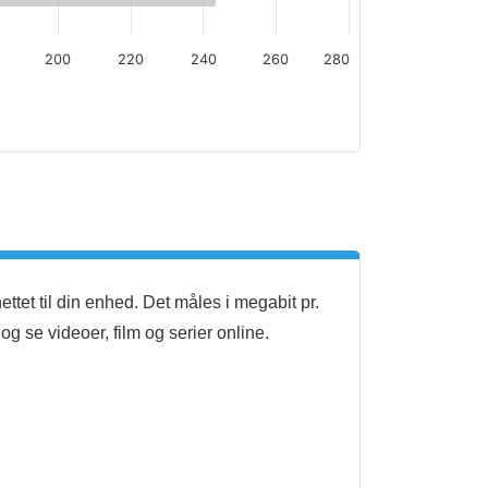
200
220
240
260
280
ttet til din enhed. Det måles i megabit pr.
g se videoer, film og serier online.