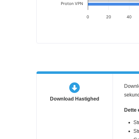
Proton VPN
0
20
40
Downlo
sekund
Download Hastighed
Dette 
St
St