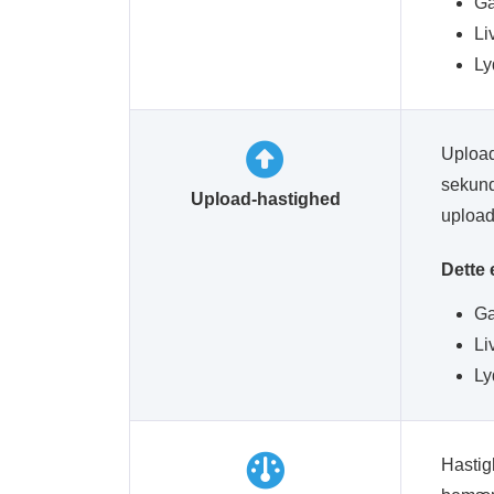
Ga
Li
Ly
Upload-
sekund
Upload-hastighed
upload 
Dette 
Ga
Li
Ly
Hastigh