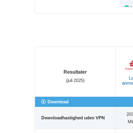
S
I
P
Resultater
L
(juli 2025)
anme
Download
20
Downloadhastighed uden VPN
M