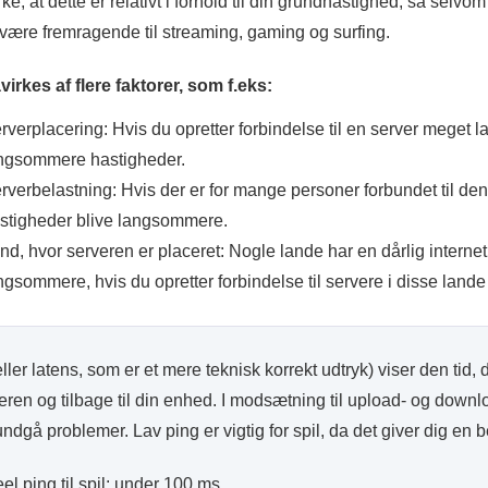
, at dette er relativt i forhold til din grundhastighed, så selvom
 være fremragende til streaming, gaming og surfing.
virkes af flere faktorer, som f.eks:
rverplacering: Hvis du opretter forbindelse til en server meget la
ngsommere hastigheder.
rverbelastning: Hvis der er for mange personer forbundet til den se
stigheder blive langsommere.
nd, hvor serveren er placeret: Nogle lande har en dårlig internet
ngsommere, hvis du opretter forbindelse til servere i disse lande 
ller latens, som er et mere teknisk korrekt udtryk) viser den tid, 
rveren og tilbage til din enhed. I modsætning til upload- og down
undgå problemer. Lav ping er vigtig for spil, da det giver dig en b
eel ping til spil: under 100 ms