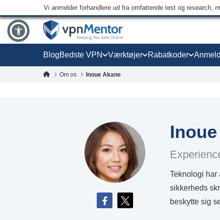
Vi anmelder forhandlere ud fra omfattende test og research, 
Blog
Bedste VPN
Værktøjer
Rabatkoder
Anmeld
Om os
Inoue Akane
Inoue
Experience
Teknologi har 
sikkerheds sk
beskytte sig s