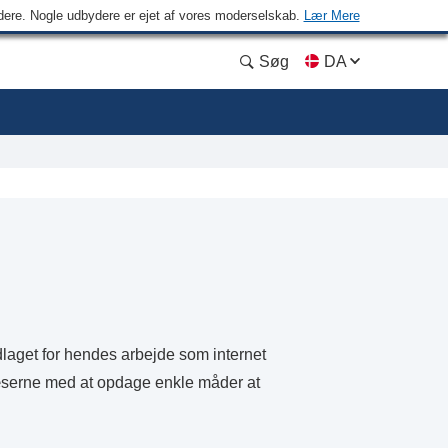
ydere. Nogle udbydere er ejet af vores moderselskab.
Lær Mere
Søg
DA
dlaget for hendes arbejde som internet
æserne med at opdage enkle måder at