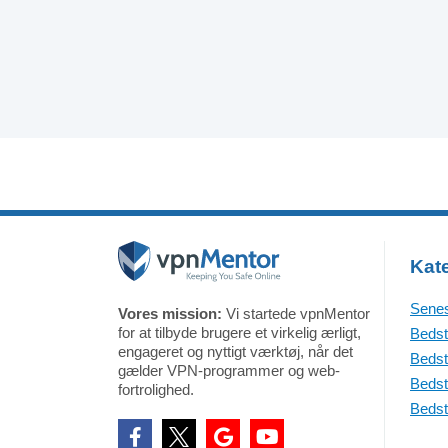
Kate
Senes
Vores mission:
Vi startede vpnMentor
for at tilbyde brugere et virkelig ærligt,
Bedst
engageret og nyttigt værktøj, når det
Bedst
gælder VPN-programmer og web-
Bedst
fortrolighed.
Bedst