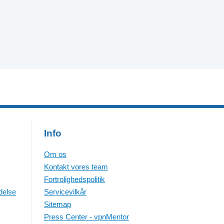
Info
Om os
Kontakt vores team
Fortrolighedspolitik
delse
Servicevilkår
Sitemap
Press Center - vpnMentor