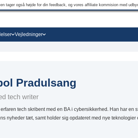
men tager også højde for din feedback, og vores affiliate kommision med udb
elser
Vejledninger
pol Pradulsang
d tech writer
 erfaren tech skribent med en BA i cybersikkerhed. Han har en stær
ns nyheder tæt, samt holder sig opdateret med nye teknologier 