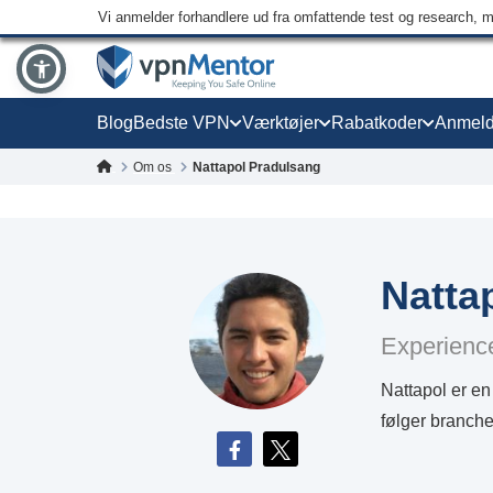
Vi anmelder forhandlere ud fra omfattende test og research, 
Blog
Bedste VPN
Værktøjer
Rabatkoder
Anmeld
Om os
Nattapol Pradulsang
Natta
Experience
Nattapol er en
følger branche