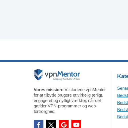
Kate
Senes
Vores mission:
Vi startede vpnMentor
for at tilbyde brugere et virkelig ærligt,
Bedst
engageret og nyttigt værktøj, når det
Bedst
gælder VPN-programmer og web-
Bedst
fortrolighed.
Bedst