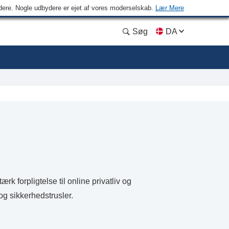
ydere. Nogle udbydere er ejet af vores moderselskab.
Lær Mere
Søg
DA
k forpligtelse til online privatliv og
og sikkerhedstrusler.