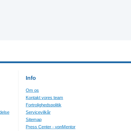
Info
Om os
Kontakt vores team
Fortrolighedspolitik
delse
Servicevilkår
Sitemap
Press Center - vpnMentor