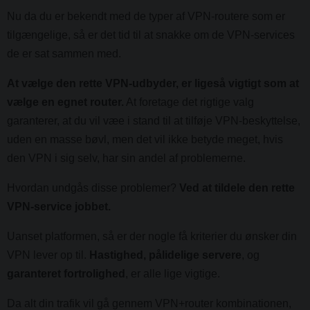
Nu da du er bekendt med de typer af VPN-routere som er
tilgængelige, så er det tid til at snakke om de VPN-services
de er sat sammen med.
At vælge den rette VPN-udbyder, er ligeså vigtigt som at
vælge en egnet router.
At foretage det rigtige valg
garanterer, at du vil væe i stand til at tilføje VPN-beskyttelse,
uden en masse bøvl, men det vil ikke betyde meget, hvis
den VPN i sig selv, har sin andel af problemerne.
Hvordan undgås disse problemer?
Ved at tildele den rette
VPN-service jobbet.
Uanset platformen, så er der nogle få kriterier du ønsker din
VPN lever op til.
Hastighed, pålidelige servere
, og
garanteret fortrolighed
, er alle lige vigtige.
Da alt din trafik vil gå gennem VPN+router kombinationen,