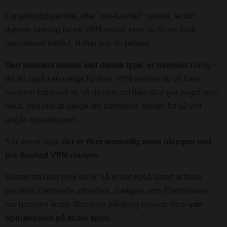
Forudkonfigurerede, eller ”pre-flashed” routere, er din
dyreste løsning for en VPN-router, men du får en fuldt
operationel enhed, til den pris du betaler.
Den primære bonus ved denne type, er nemhed i
brug –
da du også kan vælge hvilken VPN-service du vil have
routeren forberedt til, så du stort set ikke skal gør noget som
helst, ned blot at vælge din foretrukne server, for så vidt
angår opsætningen.
Når det er sagt,
der er flere temmelig store ulemper ved
pre-flashed VPN-routere
.
Bortset fra hvor dyre de er, så er det også svært at finde
variation i betroede udbydere. Sælgere som Flashrouters
har gennem årene tilbudt en pålidelig service, men
vær
opmærksom på scam sider
.