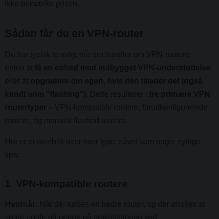
ikke bemærke prisen.
Sådan får du en VPN-router
Du har typisk to valg, når det handler om VPN-routere –
enten at
få en enhed med indbygget VPN-understøttelse
,
eller at
opgradere din egen, hvis den tillader det (også
kendt som ”flashing”)
. Dette resulterer i
tre primære VPN
routertyper
– VPN-kompatible routere, forudkonfigurerede
routere, og manuelt flashed routere.
Her er et overblik over hver type, såvel som nogle nyttige
tips:
1. VPN-kompatible routere
Hvornår:
Når der købes en bedre router, og der ønskes at
spare nogle på penge på omkostningen ved