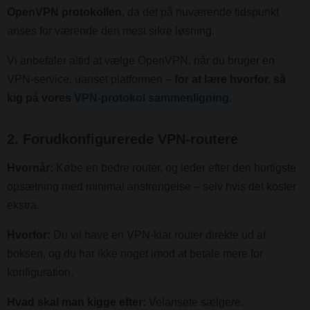
OpenVPN protokollen
, da det på nuværende tidspunkt
anses for værende den mest sikre løsning.
Vi anbefaler altid at vælge OpenVPN, når du bruger en
VPN-service, uanset platformen –
for at lære hvorfor, så
kig på vores
VPN-protokol sammenligning
.
2. Forudkonfigurerede VPN-routere
Hvornår:
Købe en bedre router, og leder efter den hurtigste
opsætning med minimal anstrengelse – selv hvis det koster
ekstra.
Hvorfor:
Du vil have en VPN-klar router direkte ud af
boksen, og du har ikke noget imod at betale mere for
konfiguration.
Hvad skal man kigge efter:
Velansete sælgere.