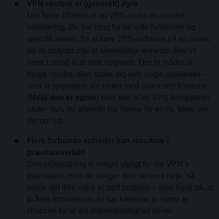
VPN-routere er (generelt) dyre
I de fleste tilfælde er en VPN-router en mindre
investering. Du har brug for de rette funktioner og
specifikationer, for at køre VPN-software på en router,
og de betyder ofte at almindelige enheder ikke vil
være i stand til at løse opgaven. Der er måder at
bruge mindre, eller spare dig selv nogle problemer –
som at opgradere din router med avanceret firmware
(
HVIS den er egnet
) eller køb af en VPN-kompatibel
router, hvis du allerede har behov for en ny. Mere om
det om lidt.
Flere forbunde enheder kan resultere i
præstationsfald
Serverbelastning er meget vigtigt for din VPN´s
præstation. Hvis du vælger dine servere nøje, så
burde det ikke være et stort problem – men husk på, at
jo flere forbindelser du har kørende, jo større er
chancen for at din internethastighed bliver