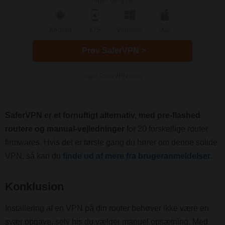
Android
iOS
Windows
Mac
Prøv SaferVPN >
www.SaferVPN.com
SaferVPN er et fornuftigt alternativ, med pre-flashed
routere og manual-vejledninger
for 20 forskellige router
firmwares. Hvis det er første gang du hører om denne solide
VPN, så kan du
finde ud af mere fra brugeranmeldelser
.
Konklusion
Installering af en VPN på din router behøver ikke være en
svær opgave, selv his du vælger manuel opsætning. Med