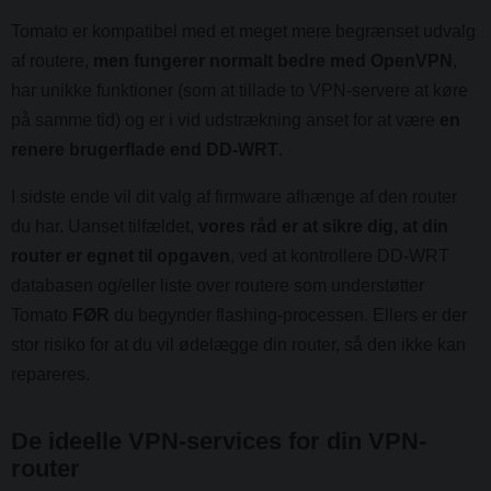
Tomato er kompatibel med et meget mere begrænset udvalg
af routere,
men fungerer normalt bedre med OpenVPN
,
har unikke funktioner (som at tillade to VPN-servere at køre
på samme tid) og er i vid udstrækning anset for at være
en
renere brugerflade end DD-WRT
.
I sidste ende vil dit valg af firmware afhænge af den router
du har. Uanset tilfældet,
vores råd er at sikre dig, at din
router er egnet til opgaven
, ved at kontrollere DD-WRT
databasen og/eller liste over routere som understøtter
Tomato
FØR
du begynder flashing-processen. Ellers er der
stor risiko for at du vil ødelægge din router, så den ikke kan
repareres.
De ideelle VPN-services for din VPN-
router