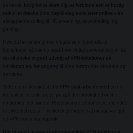
så har du
brug for at sikre dig, at forbindelsen er hurtig
nok til at dække dine dag-til-dag aktiviteter online
– fra
afslappende surfing til HD-streaming, downloading, og
gaming.
Hvis du har erfaring med omgåelse af geografiske
blokeringer, så ved du også hvor vigtigt serverudvalg er, så
du vil ønske et godt udvalg af VPN-lokationer på
verdensplan, for
adgang til dine foretrukne streams og
services
.
Sidst men ikke mindst,
din VPN skal arbejde med
en no-
log politik
, hvis du sætter pris på din fortrolighed online
(fingerpeg: det bør du). Præstation er yderst vigtig, men det
er sikkerhed også – hvilket er grunden til at mange vælger
en VPN som udgangpunkt.
Der er også mange router-specifikke VPN-funktioner,