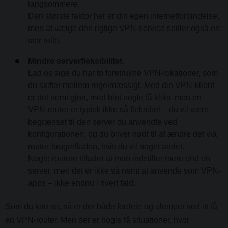
langsommere.
Den største faktor her er din egen internetforbindelse,
men at vælge den rigtige VPN-service spiller også en
stor rolle.
Mindre serverfleksibilitet.
Lad os sige du har to foretrukne VPN-lokationer, som
du skifter mellem regelmæssigt. Med din VPN-klient
er det nemt gjort, med blot nogle få kliks, men en
VPN-router er typisk ikke så fleksibel – du vil være
begrænset til den server du anvendte ved
konfigurationen, og du bliver nødt til at ændre det via
router-brugerfladen, hvis du vil noget andet.
Nogle routere tillader at man indstiller mere end en
server, men det er ikke så nemt at anvende som VPN-
apps – ikke endnu i hvert fald.
Som du kan se, så er der både fordele og ulemper ved at få
en VPN-router. Men der er nogle få situationer, hvor