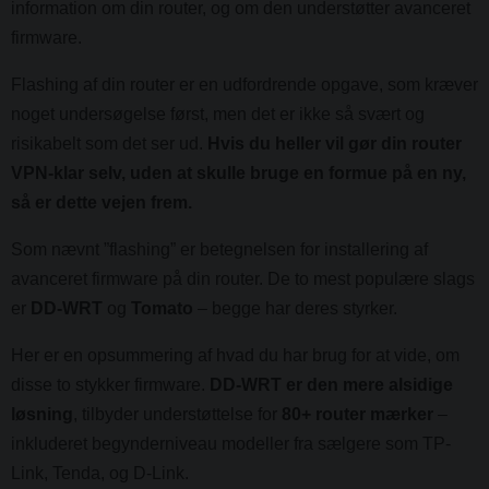
information om din router, og om den understøtter avanceret
firmware.
Flashing af din router er en udfordrende opgave, som kræver
noget undersøgelse først, men det er ikke så svært og
risikabelt som det ser ud.
Hvis du heller vil gør din router
VPN-klar selv, uden at skulle bruge en formue på en ny,
så er dette vejen frem.
Som nævnt ”flashing” er betegnelsen for installering af
avanceret firmware på din router. De to mest populære slags
er
DD-WRT
og
Tomato
– begge har deres styrker.
Her er en opsummering af hvad du har brug for at vide, om
disse to stykker firmware.
DD-WRT er den mere alsidige
løsning
, tilbyder understøttelse for
80+ router mærker
–
inkluderet begynderniveau modeller fra sælgere som TP-
Link, Tenda, og D-Link.