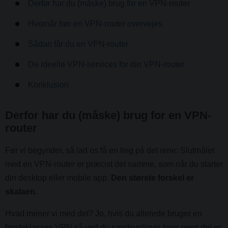
Derfor har du (måske) brug for en VPN-router
Hvornår bør en VPN-router overvejes
Sådan får du en VPN-router
De ideelle VPN-services for din VPN-router
Konklusion
Derfor har du (måske) brug for en VPN-
router
Før vi begynder, så lad os få en ting på det rene: Slutmålet
med en VPN-router er præcist det samme, som når du starter
din desktop eller mobile app.
Den største forskel er
skalaen.
Hvad mener vi med det? Jo, hvis du allerede bruger en
førsteklasses VPN så ved du sandsynligvis hvor nemt det er