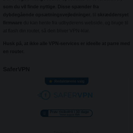
som du vil finde nyttige. Disse spænder fra
dybdegående opsætningsvejledninger
, til
skræddersyet
firmware
du kan hente fra udbyderens webside, og bruge til
at flash din router, så den bliver VPN-klar.
Husk på, at ikke alle VPN-services er ideelle at parre med
en router.
SaferVPN
Redaktørens valg
Prøv risikofrit i 30 dage
Testet august 2026
Tilgængelig på: