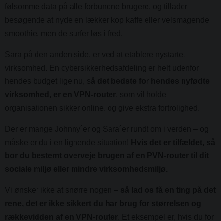
følsomme data på alle forbundne brugere, og tillader
besøgende at nyde en lækker kop kaffe eller velsmagende
smoothie, men de surfer løs i fred.
Sara på den anden side, er ved at etablere nystartet
virksomhed. En cybersikkerhedsafdeling er helt udenfor
hendes budget lige nu, s
å det bedste for hendes nyfødte
virksomhed, er en VPN-router
, som vil holde
organisationen sikker online, og give ekstra fortrolighed.
Der er mange Johnny´er og Sara´er rundt om i verden – og
måske er du i en lignende situation!
Hvis det er tilfældet, så
bor du bestemt overveje brugen af en PVN-router til dit
sociale miljø eller mindre virksomhedsmiljø.
Vi ønsker ikke at snørre nogen –
så lad os få en ting på det
rene, det er ikke sikkert du har brug for størrelsen og
rækkevidden af en VPN-router
. Et eksempel er, hvis du for