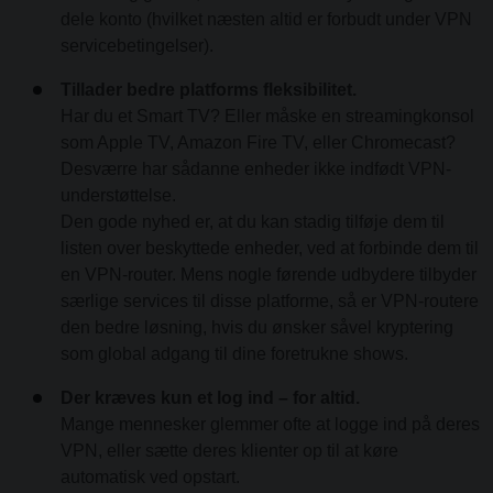
dele konto (hvilket næsten altid er forbudt under VPN
servicebetingelser).
Tillader bedre platforms fleksibilitet.
Har du et Smart TV? Eller måske en streamingkonsol
som Apple TV, Amazon Fire TV, eller Chromecast?
Desværre har sådanne enheder ikke indfødt VPN-
understøttelse.
Den gode nyhed er, at du kan stadig tilføje dem til
listen over beskyttede enheder, ved at forbinde dem til
en VPN-router. Mens nogle førende udbydere tilbyder
særlige services til disse platforme, så er VPN-routere
den bedre løsning, hvis du ønsker såvel kryptering
som global adgang til dine foretrukne shows.
Der kræves kun et log ind – for altid.
Mange mennesker glemmer ofte at logge ind på deres
VPN, eller sætte deres klienter op til at køre
automatisk ved opstart.