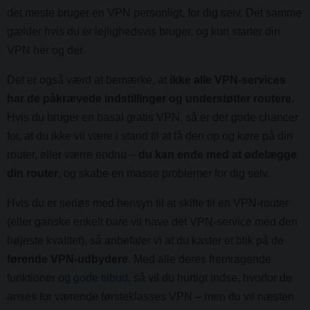
det meste bruger en VPN personligt, for dig selv. Det samme
gælder hvis du er lejlighedsvis bruger, og kun starter din
VPN her og der.
Det er også værd at bemærke, at
ikke alle VPN-services
har de påkrævede indstillinger og understøtter routere
.
Hvis du bruger en basal gratis VPN, så er der gode chancer
for, at du ikke vil være i stand til at få den op og køre på din
router, eller værre endnu –
du kan ende med at ødelægge
din router
, og skabe en masse problemer for dig selv.
Hvis du er seriøs med hensyn til at skifte til en VPN-router
(eller ganske enkelt bare vil have det VPN-service med den
højeste kvalitet), så anbefaler vi at du kaster et blik på de
førende VPN-udbydere
. Med alle deres fremragende
funktioner og
gode tilbud
, så vil du hurtigt indse, hvorfor de
anses for værende førsteklasses VPN – men du vil næsten