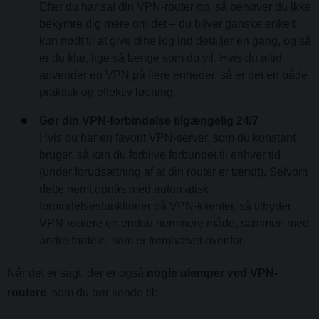
Efter du har sat din VPN-router op, så behøver du ikke
bekymre dig mere om det – du bliver ganske enkelt
kun nødt til at give dine log ind detaljer en gang, og så
er du klar, lige så længe som du vil. Hvis du altid
anvender en VPN på flere enheder, så er det en både
praktisk og effektiv løsning.
Gør din VPN-forbindelse tilgængelig 24/7
Hvis du har en favorit VPN-server, som du konstant
bruger, så kan du forblive forbundet til enhver tid
(under forudsætning af at din router er tændt). Selvom
dette nemt opnås med automatisk
forbindelsesfunktioner på VPN-klienter, så tilbyder
VPN-routere en endnu nemmere måde, sammen med
andre fordele, som er fremhævet ovenfor.
Når det er sagt, der er også
nogle ulemper ved VPN-
routere
, som du bør kende til: