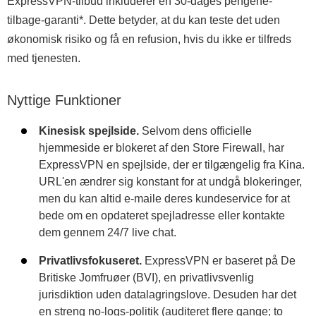
ExpressVPN-tilbud inkluderer en 30-dages pengene-
tilbage-garanti
*
. Dette betyder, at du kan teste det uden
økonomisk risiko og få en refusion, hvis du ikke er tilfreds
med tjenesten.
Nyttige Funktioner
Kinesisk spejlside.
Selvom dens officielle
hjemmeside er blokeret af den Store Firewall, har
ExpressVPN en spejlside, der er tilgængelig fra Kina.
URL'en ændrer sig konstant for at undgå blokeringer,
men du kan altid e-maile deres kundeservice for at
bede om en opdateret spejladresse eller kontakte
dem gennem 24/7 live chat.
Privatlivsfokuseret.
ExpressVPN er baseret på De
Britiske Jomfruøer (BVI), en privatlivsvenlig
jurisdiktion uden datalagringslove. Desuden har det
en streng no-logs-politik (auditeret flere gange; to