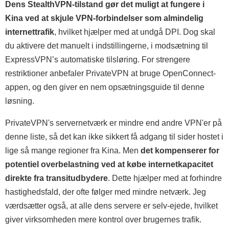
Dens StealthVPN-tilstand gør det muligt at fungere i
Kina ved at skjule VPN-forbindelser som almindelig
internettrafik
, hvilket hjælper med at undgå DPI. Dog skal
du aktivere det manuelt i indstillingerne, i modsætning til
ExpressVPN’s automatiske tilsløring. For strengere
restriktioner anbefaler PrivateVPN at bruge OpenConnect-
appen, og den giver en nem opsætningsguide til denne
løsning.
PrivateVPN's servernetværk er mindre end andre VPN'er på
denne liste, så det kan ikke sikkert få adgang til sider hostet i
lige så mange regioner fra Kina. Men
det kompenserer for
potentiel overbelastning ved at købe internetkapacitet
direkte fra transitudbydere
. Dette hjælper med at forhindre
hastighedsfald, der ofte følger med mindre netværk. Jeg
værdsætter også, at alle dens servere er selv-ejede, hvilket
giver virksomheden mere kontrol over brugernes trafik.