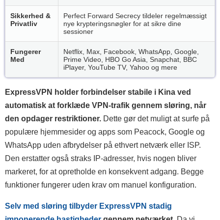
Sikkerhed &
Perfect Forward Secrecy tildeler regelmæssigt
Privatliv
nye krypteringsnøgler for at sikre dine
sessioner
Fungerer
Netflix, Max, Facebook, WhatsApp, Google,
Med
Prime Video, HBO Go Asia, Snapchat, BBC
iPlayer, YouTube TV, Yahoo og mere
ExpressVPN holder forbindelser stabile i Kina ved
automatisk at forklæde VPN-trafik gennem sløring, når
den opdager restriktioner.
Dette gør det muligt at surfe på
populære hjemmesider og apps som Peacock, Google og
WhatsApp uden afbrydelser på ethvert netværk eller ISP.
Den erstatter også straks IP-adresser, hvis nogen bliver
markeret, for at opretholde en konsekvent adgang. Begge
funktioner fungerer uden krav om manuel konfiguration.
Selv med sløring tilbyder ExpressVPN stadig
imponerende hastigheder
gennem netværket.
Da vi