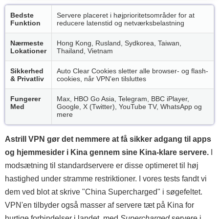
Bedste
Servere placeret i højprioritetsområder for at
Funktion
reducere latenstid og netværksbelastning
Nærmeste
Hong Kong, Rusland, Sydkorea, Taiwan,
Lokationer
Thailand, Vietnam
Sikkerhed
Auto Clear Cookies sletter alle browser- og flash-
& Privatliv
cookies, når VPN'en tilsluttes
Fungerer
Max, HBO Go Asia, Telegram, BBC iPlayer,
Med
Google, X (Twitter), YouTube TV, WhatsApp og
mere
Astrill VPN gør det nemmere at få sikker adgang til apps
og hjemmesider i Kina gennem sine Kina-klare servere.
I
modsætning til standardservere er disse optimeret til høj
hastighed under stramme restriktioner. I vores tests fandt vi
dem ved blot at skrive "China Supercharged" i søgefeltet.
VPN'en tilbyder også masser af servere tæt på Kina for
hurtige forbindelser i landet, med
Supercharged
servere i