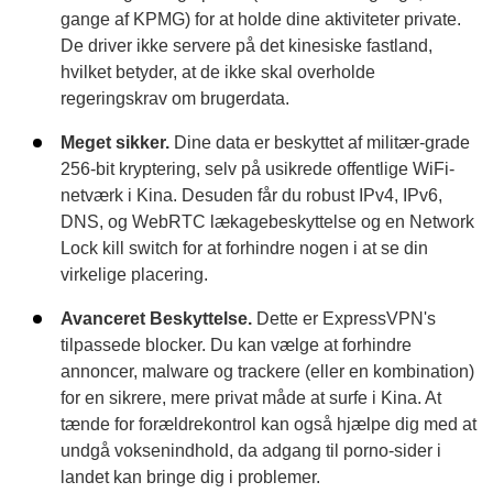
gange af KPMG) for at holde dine aktiviteter private.
De driver ikke servere på det kinesiske fastland,
hvilket betyder, at de ikke skal overholde
regeringskrav om brugerdata.
Meget sikker.
Dine data er beskyttet af militær-grade
256-bit kryptering, selv på usikrede offentlige WiFi-
netværk i Kina. Desuden får du robust IPv4, IPv6,
DNS, og WebRTC lækagebeskyttelse og en Network
Lock kill switch for at forhindre nogen i at se din
virkelige placering.
Avanceret Beskyttelse.
Dette er ExpressVPN's
tilpassede blocker. Du kan vælge at forhindre
annoncer, malware og trackere (eller en kombination)
for en sikrere, mere privat måde at surfe i Kina. At
tænde for forældrekontrol kan også hjælpe dig med at
undgå voksenindhold, da adgang til porno-sider i
landet kan bringe dig i problemer.