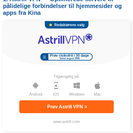
pålidelige forbindelser til hjemmesider og
apps fra Kina
Redaktørens valg
Prøv risikofrit i 30 dage
Testet august 2026
Tilgængelig på:
Android
iOS
Windows
Mac
Prøv Astrill VPN >
www.astrill.com