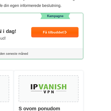
fe din egen informerede beslutning.
Kampagne
 i dag!
Få tilbuddet!
bud!
 den seneste måned
S ovom ponudom