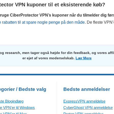
tector VPN kuponer til et eksisterende køb?
bruge
CiberProtector VPN
’s kuponer når du tilmelder dig fø
 rabatten til at spare nogle penge på den måde
. De fleste VPN’
 og research, men tager også højde for din feedback, og vores a
er ejet af vores moderselskab.
Lær Mere
gorier / Bedste valg
Bedste anmeldelser
te Blogindlæg
ExpressVPN anmeldelse
e VPN'er til Windows
CyberGhost VPN anmeldelse
e VPN'er til Mac
Proton VPN anmeldelse