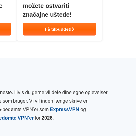
e
možete ostvariti
značajne uštede!
Få tilbuddet!
este. Hvis du gerne vil dele dine egne oplevelser
 som bruger. Vi vil inden længe skrive en
top-bedømte VPN'er som
ExpressVPN
og
edømte VPN'er
for
2026
.