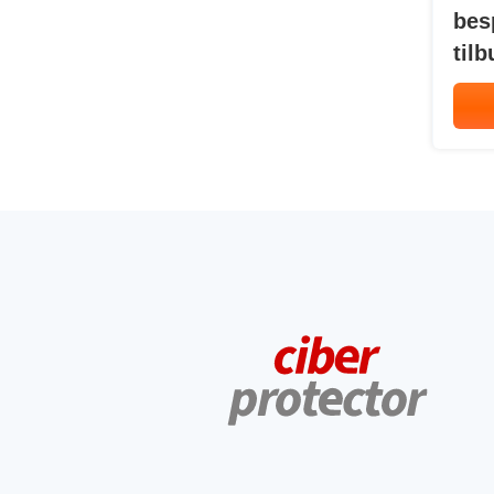
bes
tilb