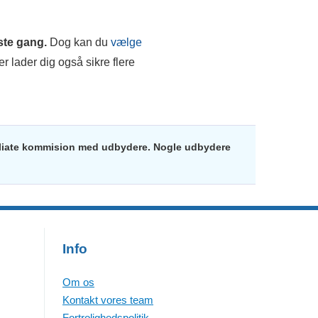
rste gang.
Dog kan du
vælge
er lader dig også sikre flere
ffiliate kommision med udbydere. Nogle udbydere
Info
Om os
Kontakt vores team
Fortrolighedspolitik