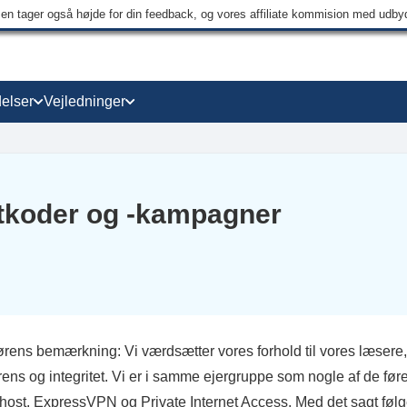
men tager også højde for din feedback, og vores affiliate kommision med udb
elser
Vejledninger
tkoder og -kampagner
rens bemærkning: Vi værdsætter vores forhold til vores læsere, 
rens og integritet. Vi er i samme ejergruppe som nogle af de fø
ost, ExpressVPN og Private Internet Access. Med det sagt følg