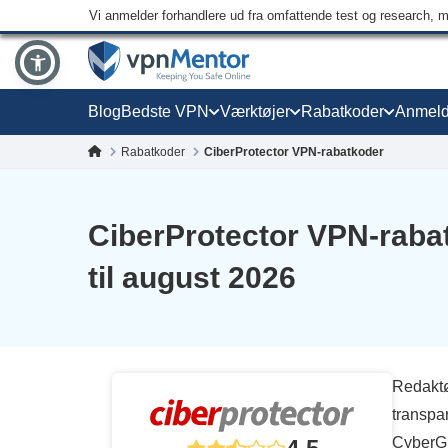
Vi anmelder forhandlere ud fra omfattende test og research, 
Blog
Bedste VPN
Værktøjer
Rabatkoder
Anmeld
Rabatkoder
CiberProtector VPN-rabatkoder
CiberProtector VPN-raba
til august 2026
Redaktø
transpa
CyberGh