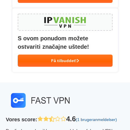
S ovom ponudom možete
ostvariti značajne uštede!
Få tilbuddet!
4.6
Vores score
:
(1 brugeranmeldelser)