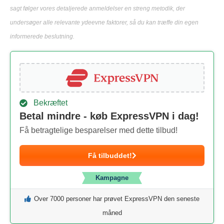
sagt følger vores detaljerede anmeldelser en streng metodik, der
undersøger alle relevante ydeevne faktorer, så du kan træffe din egen
informerede beslutning.
Bekræftet
Betal mindre - køb ExpressVPN i dag!
Få betragtelige besparelser med dette tilbud!
Få tilbuddet!
Kampagne
Over 7000 personer har prøvet ExpressVPN den seneste
måned