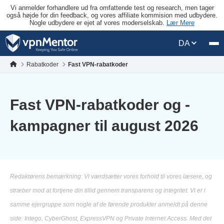
Vi anmelder forhandlere ud fra omfattende test og research, men tager
også højde for din feedback, og vores affiliate kommision med udbydere.
Nogle udbydere er ejet af vores moderselskab.
Lær Mere
DA
Rabatkoder
Fast VPN-rabatkoder
Fast VPN-rabatkoder og -
kampagner til august 2026
Redaktørens bemærkning: Vi værdsætter vores forhold til vores læsere, og
stræber mod at fortjene din tillid gennem transparens og integritet. Vi er i
samme ejergruppe som nogle af de førende produkter anmeldt på denne
side: Intego, CyberGhost, ExpressVPN og Private Internet Access. Med det