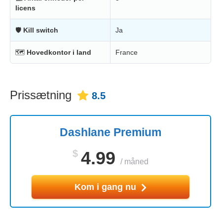
licens
🛡
Kill switch
Ja
🗺
Hovedkontor i land
France
Prissætning
8.5
Dashlane Premium
$
4.99
/
måned
Kom i gang nu