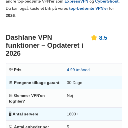
andre top-bedømte VPN'er som
ExpressVPN
og
CyberGhost
.
Pålidelighed og support
7.5
Du kan også kaste et blik på vores
top-bedømte VPN'er
for
2026
.
Dashlane VPN
8.5
funktioner – Opdateret i
2026
💸
Pris
4.99 /måned
📆
Pengene tilbage garanti
30 Dage
📝
Gemmer VPN'en
Nej
logfiler?
🖥
Antal servere
1800+
💻
Antal enheder per
5