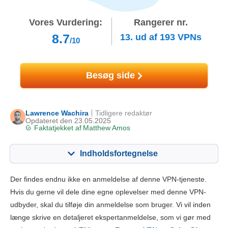
Vores Vurdering:
Rangerer nr.
8.7
13.
ud af
193
VPNs
/10
Besøg side
Lawrence Wachira
Tidligere redaktør
Opdateret den 23.05.2025
Faktatjekket af
Matthew Amos
Indholdsfortegnelse
Indhold:
Vores score:
Der findes endnu ikke en anmeldelse af denne VPN-tjeneste.
Nøglefunktioner
8.5
Hvis du gerne vil dele dine egne oplevelser med denne VPN-
udbyder, skal du tilføje din anmeldelse som bruger. Vi vil inden
Installation og apps
8.5
længe skrive en detaljeret ekspertanmeldelse, som vi gør med
Prissætning
8.5