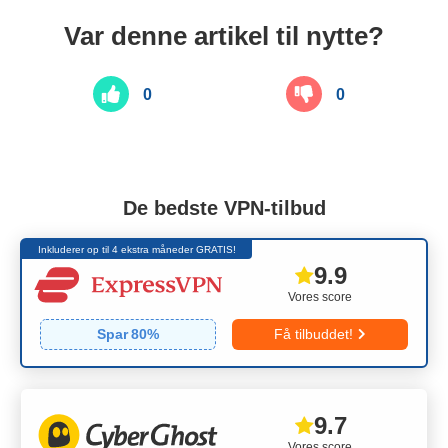
Var denne artikel til nytte?
0
0
De bedste VPN-tilbud
Inkluderer op til 4 ekstra måneder GRATIS!
9.9
Vores score
Spar
80
%
Få tilbuddet!
9.7
Vores score