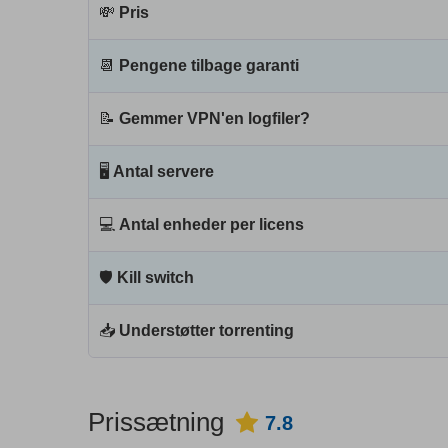
💸
Pris
📆
Pengene tilbage garanti
📝
Gemmer VPN'en logfiler?
🖥
Antal servere
💻
Antal enheder per licens
🛡
Kill switch
📥
Understøtter torrenting
Prissætning
7.8