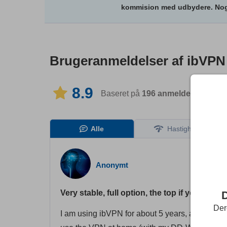
kommision med udbydere. Nogl
Brugeranmeldelser af
ibVPN
8.9
Baseret på
196
anmeldelser
i 14 
Alle
Hastighed
Anonymt
Very stable, full option, the top if you look
Der
I am using ibVPN for about 5 years, and I neve