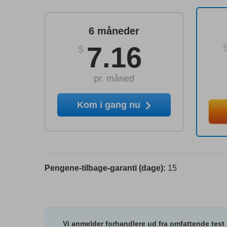
6 måneder
7.16
$
pr. måned
Kom i gang nu
Pengene-tilbage-garanti (dage):
15
Vi anmelder forhandlere ud fra omfattende test 