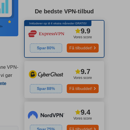
De bedste VPN-tilbud
Inkluderer op til 4 ekstra måneder GRATIS!
9.9
Vores score
Spar
80
%
Få tilbuddet!
enne VPN-
9.7
vi gør
Vores score
mte
Spar
88
%
Få tilbuddet!
9.4
Vores score
Spar
75
%
Få tilbuddet!