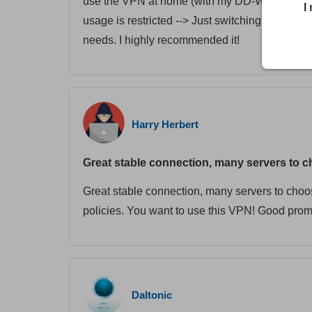
use the VPN at home (with my DD-WRT router) 
I
usage is restricted --> Just switching the protoco
needs. I highly recommended it!
Harry Herbert
Great stable connection, many servers to 
Great stable connection, many servers to choos
policies. You want to use this VPN! Good promo
Daltonic