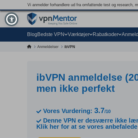
Vi anmelder forhandlere ud fra omfattende test og research, 
Blog
Bedste VPN
Værktøjer
Rabatkoder
Anmeld
Anmeldelser
ibVPN
ibVPN anmeldelse (20
men ikke perfekt
3.7
Vores Vurdering:
/10
Denne VPN er desværre ikke læn
Klik her for at se vores anbefalede