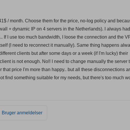
41$ / month. Choose them for the price, no-log policy and beca
wall + dynamic IP on 4 servers in the Netherlands). I always had
s.. If I use too much bandwidth, I loose the connection and the 
 itself (I need to reconnect it manually). Same thing happens alw
different clients but after some days or a week (if I'm lucky) their
t client is not enough. No!! I need to change manually the server t
for that price I'm more than happy.. but all these disconnections a
ill not find something suitable for my needs, but there's too much w
Bruger anmeldelser