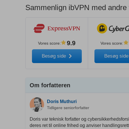
Sammenlign ibVPN med andre 
9.9
Vores score
:
Vores score
:
Besøg side
Besøg sid
Om forfatteren
Doris Muthuri
Tidligere seniorforfatter
Doris var teknisk forfatter og cybersikkerhedsfo
deres ret til online frihed og anviser handlingsre