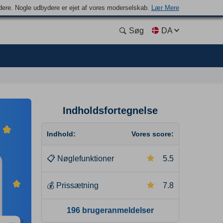
ydere. Nogle udbydere er ejet af vores moderselskab.
Lær Mere
Søg
DA
Indholdsfortegnelse
Indhold:
Vores score:
📋
Nøglefunktioner
5.5
💰
Prissætning
7.8
196 brugeranmeldelser