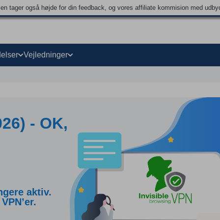
men tager også højde for din feedback, og vores affiliate kommision med udb
elser
Vejledninger
26) - OK,
gere aktiv.
 VPN’er.