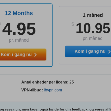
12 Months
1 måned
4.95
10.95
$
$
pr. måned
pr. måned
Kom i gang nu
Kom i gang nu
Antal enheder per licens:
25
VPN-tilbud:
ibvpn.com
og research, men tager også højde for din feedback, og vores affi