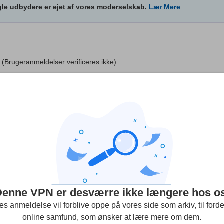
e udbydere er ejet af vores moderselskab.
Lær Mere
(Brugeranmeldelser verificeres ikke)
sprog
192
Streaming
Sikkerhed
Kundeserv
 for a good privacy protection option!
Denne VPN er desværre ikke længere hos os
es anmeldelse vil forblive oppe på vores side som arkiv, til fordel
r had an issue. It perfectly works with many protocols allowing 
online samfund, som ønsker at lære mere om dem.