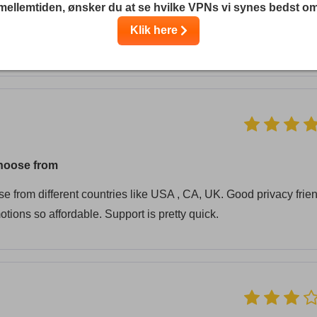
and in many public places, like airports, even when some port
 mellemtiden, ønsker du at se hvilke VPNs vi synes bedst o
l! The 24h free trial is perfect for checking if the service fits you
Klik here
choose from
e from different countries like USA , CA, UK. Good privacy frie
tions so affordable. Support is pretty quick.