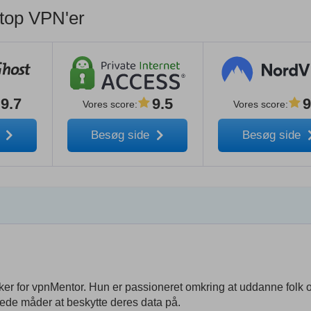
top VPN'er
9.7
9.5
9
Vores score
:
Vores score
:
e
Besøg side
Besøg side
rsker for vpnMentor. Hun er passioneret omkring at uddanne folk
ttede måder at beskytte deres data på.