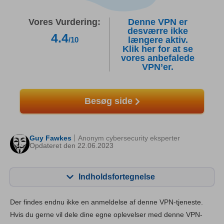
Vores Vurdering:
Denne VPN er
desværre ikke
4.4
længere aktiv.
/10
Klik her for at se
vores anbefalede
VPN’er.
Besøg side
Guy Fawkes
Anonym cybersecurity eksperter
Opdateret den 22.06.2023
Indholdsfortegnelse
Indhold:
Vores score:
Der findes endnu ikke en anmeldelse af denne VPN-tjeneste.
Nøglefunktioner
7.6
Hvis du gerne vil dele dine egne oplevelser med denne VPN-