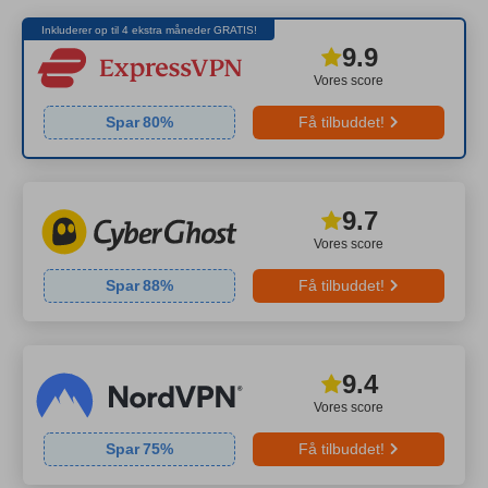
Inkluderer op til 4 ekstra måneder GRATIS!
9.9
Vores score
Spar
80
%
Få tilbuddet!
9.7
Vores score
Spar
88
%
Få tilbuddet!
9.4
Vores score
Spar
75
%
Få tilbuddet!