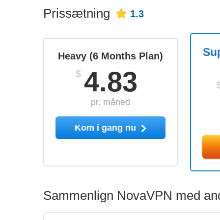
Prissætning
1.3
Sup
Heavy (6 Months Plan)
4.83
$
pr. måned
Kom i gang nu
Sammenlign NovaVPN med and