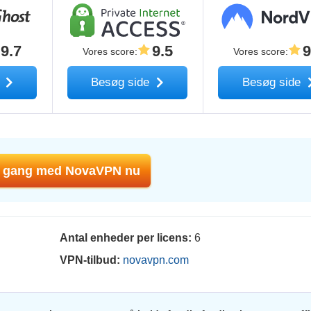
9.7
9.5
9
Vores score
:
Vores score
:
e
Besøg side
Besøg side
 gang med NovaVPN nu
Antal enheder per licens:
6
VPN-tilbud:
novavpn.com