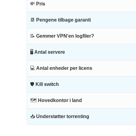
💸
Pris
📆
Pengene tilbage garanti
📝
Gemmer VPN'en logfiler?
🖥
Antal servere
💻
Antal enheder per licens
🛡
Kill switch
🗺
Hovedkontor i land
📥
Understøtter torrenting