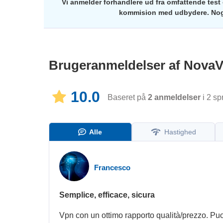
Vi anmelder forhandlere ud fra omfattende test 
kommision med udbydere. Nogl
Brugeranmeldelser af
Nova
10.0
Baseret på
2
anmeldelser
i 2 sp
Alle
Hastighed
Francesco
Semplice, efficace, sicura
Vpn con un ottimo rapporto qualità/prezzo. Puoi 