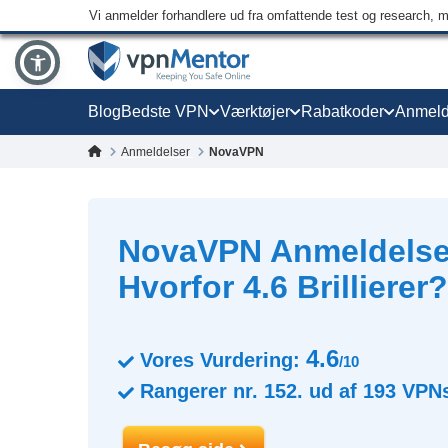
Vi anmelder forhandlere ud fra omfattende test og research, 
Blog
Bedste VPN
Værktøjer
Rabatkoder
Anmeld
Anmeldelser
NovaVPN
NovaVPN Anmeldelse 
Hvorfor 4.6 Brillierer?
4.6
Vores Vurdering:
/10
Rangerer nr.
152.
ud af
193
VPN