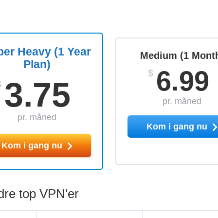
er Heavy (1 Year
Medium (1 Mont
Plan)
6.99
$
3.75
$
pr. måned
pr. måned
Kom i gang nu
Kom i gang nu
re top VPN'er