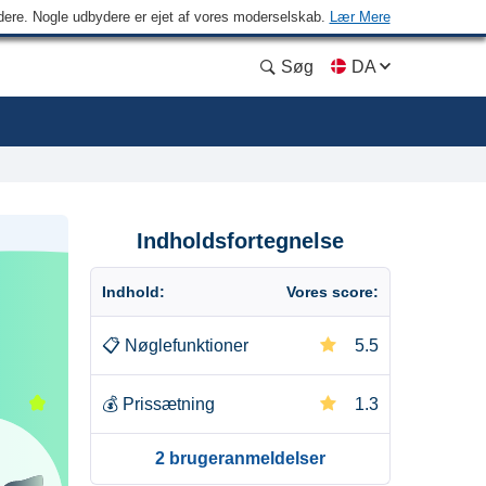
ydere. Nogle udbydere er ejet af vores moderselskab.
Lær Mere
Søg
DA
Indholdsfortegnelse
Indhold:
Vores score:
📋
Nøglefunktioner
5.5
💰
Prissætning
1.3
2 brugeranmeldelser