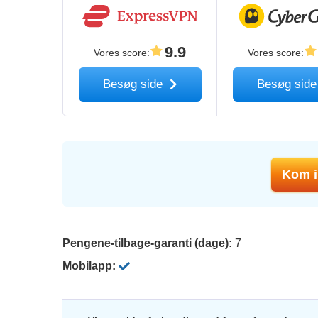
9.9
Vores score
:
Vores score
:
Besøg side
Besøg sid
Kom i
Pengene-tilbage-garanti (dage):
7
Mobilapp: