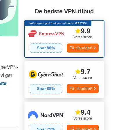
De bedste VPN-tilbud
Inkluderer op til 4 ekstra måneder GRATIS!
9.9
Vores score
Spar
80
%
Få tilbuddet!
enne VPN-
9.7
vi gør
Vores score
mte
Spar
88
%
Få tilbuddet!
9.4
Vores score
Spar
75
%
Få tilbuddet!