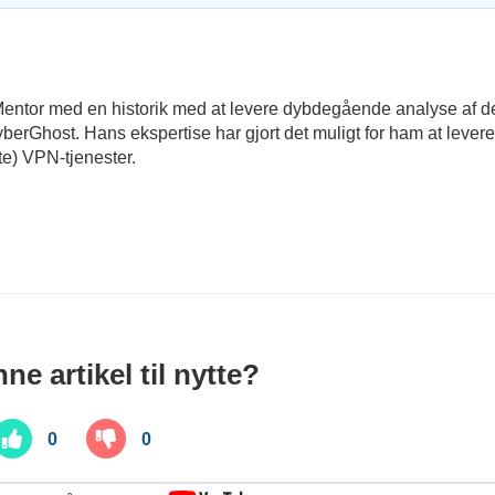
pnMentor med en historik med at levere dybdegående analyse af d
rGhost. Hans ekspertise har gjort det muligt for ham at levere
te) VPN-tjenester.
ne artikel til nytte?
0
0