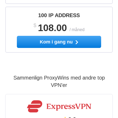
100 IP ADDRESS
$
108.00
/
måned
Kom i gang nu
Sammenlign ProxyWins med andre top
VPN'er