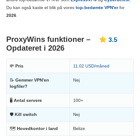
Pålidelighed og support
3.3
Du kan også kaste et blik på vores
top-bedømte VPN'er
for
2026
.
ProxyWins funktioner –
3.5
Opdateret i 2026
💸
Pris
11.02 USD/måned
📝
Gemmer VPN'en
Nej
logfiler?
🖥
Antal servere
100+
🛡
Kill switch
Nej
🗺
Hovedkontor i land
Belize