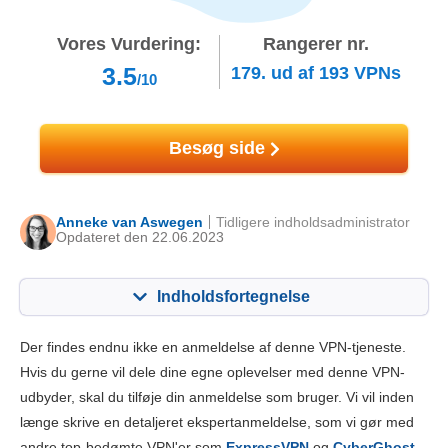
Vores Vurdering:
Rangerer nr.
3.5
179.
ud af
193
VPNs
/10
Besøg side
Anneke van Aswegen
Tidligere indholdsadministrator
Opdateret den 22.06.2023
Indholdsfortegnelse
Indhold:
Vores score:
Der findes endnu ikke en anmeldelse af denne VPN-tjeneste.
Nøglefunktioner
3.5
Hvis du gerne vil dele dine egne oplevelser med denne VPN-
udbyder, skal du tilføje din anmeldelse som bruger. Vi vil inden
Installation og apps
5.3
længe skrive en detaljeret ekspertanmeldelse, som vi gør med
Prissætning
5.3
andre top-bedømte VPN'er som
ExpressVPN
og
CyberGhost
.