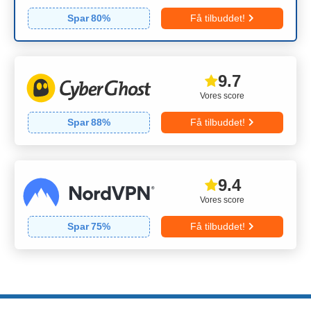
Spar
80
%
Få tilbuddet!
9.7
Vores score
Spar
88
%
Få tilbuddet!
9.4
Vores score
Spar
75
%
Få tilbuddet!