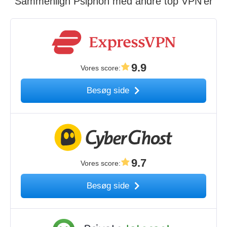
Sammenlign Psiphon med andre top VPN'er
9.9
Vores score
:
Besøg side
9.7
Vores score
:
Besøg side