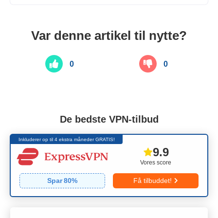
Var denne artikel til nytte?
0
0
De bedste VPN-tilbud
Inkluderer op til 4 ekstra måneder GRATIS!
9.9
Vores score
Spar
80
%
Få tilbuddet!