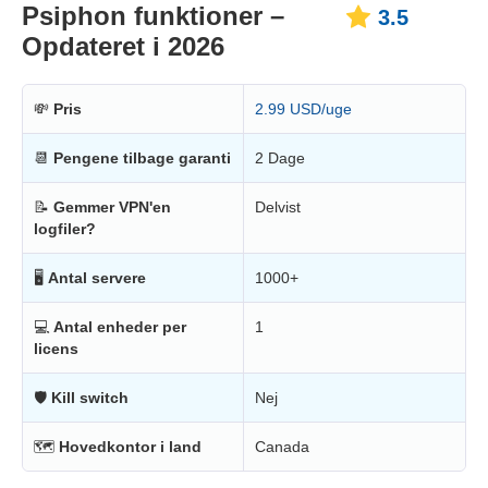
Psiphon funktioner –
3.5
Opdateret i 2026
💸
Pris
2.99 USD/uge
📆
Pengene tilbage garanti
2 Dage
📝
Gemmer VPN'en
Delvist
logfiler?
🖥
Antal servere
1000+
💻
Antal enheder per
1
licens
🛡
Kill switch
Nej
🗺
Hovedkontor i land
Canada