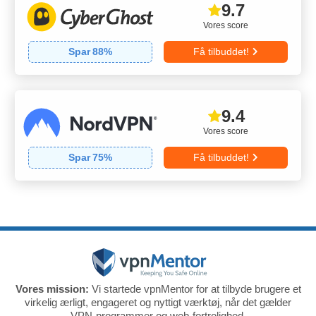
9.7
Vores score
Spar
88
%
Få tilbuddet!
9.4
Vores score
Spar
75
%
Få tilbuddet!
Vores mission:
Vi startede vpnMentor for at tilbyde brugere et
virkelig ærligt, engageret og nyttigt værktøj, når det gælder
VPN-programmer og web-fortrolighed.