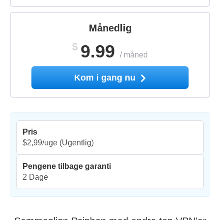
Månedlig
$
9.99
/
måned
Kom i gang nu
Pris
$2,99/uge
(Ugentlig)
Pengene tilbage garanti
2 Dage