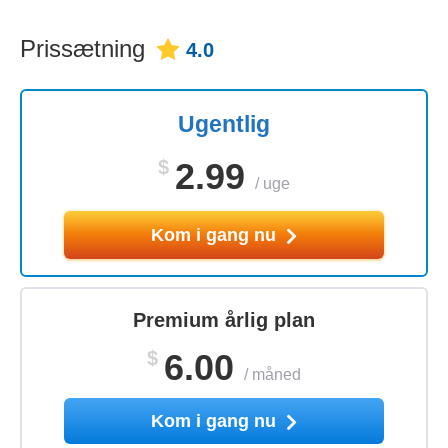
Prissætning
4.0
Ugentlig
$
2.99
/
uge
Kom i gang nu
Premium årlig plan
$
6.00
/
måned
Kom i gang nu