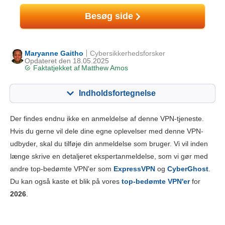
Besøg side
Maryanne Gaitho
Cybersikkerhedsforsker
Opdateret den 18.05.2025
Faktatjekket af
Matthew Amos
Indholdsfortegnelse
Indhold:
Vores score:
Der findes endnu ikke en anmeldelse af denne VPN-tjeneste.
Nøglefunktioner
3.5
Hvis du gerne vil dele dine egne oplevelser med denne VPN-
udbyder, skal du tilføje din anmeldelse som bruger. Vi vil inden
Installation og apps
7.0
længe skrive en detaljeret ekspertanmeldelse, som vi gør med
Prissætning
4.0
andre top-bedømte VPN'er som
ExpressVPN
og
CyberGhost
.
Pålidelighed og support
1.0
Du kan også kaste et blik på vores
top-bedømte VPN'er
for
2026
.