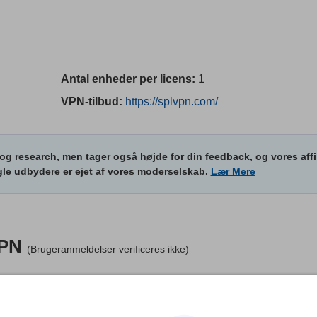
Antal enheder per licens:
1
VPN-tilbud:
https://splvpn.com/
og research, men tager også højde for din feedback, og vores affi
e udbydere er ejet af vores moderselskab.
Lær Mere
PN
(Brugeranmeldelser verificeres ikke)
sprog
13