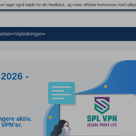
men tager også højde for din feedback, og vores affiliate kommision med udb
elser
Vejledninger
2026 -
gere aktiv.
 VPN’er.