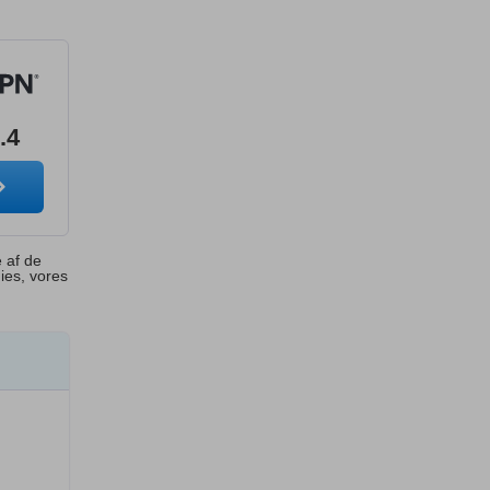
.4
e af de
ies, vores