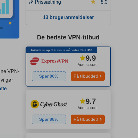
💰
Prissætning
8.0
13 brugeranmeldelser
De bedste VPN-tilbud
Inkluderer op til 4 ekstra måneder GRATIS!
9.9
Vores score
enne VPN-
Spar
80
%
Få tilbuddet!
vi gør
mte
9.7
Vores score
Spar
88
%
Få tilbuddet!