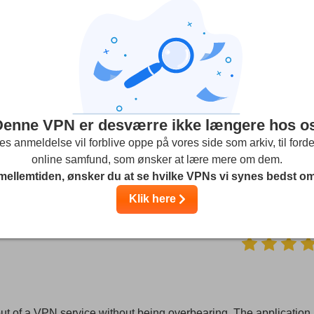
Streaming
Sikkerhed
Kundeserv
Denne VPN er desværre ikke længere hos os
N is very much helpful for me. It helps me to access any hidden
es anmeldelse vil forblive oppe på vores side som arkiv, til fordel
online samfund, som ønsker at lære mere om dem.
fe and secure browsing. This is the best VPN I have ever seen
 mellemtiden, ønsker du at se hvilke VPNs vi synes bedst o
Klik here
t of a VPN service without being overbearing. The application