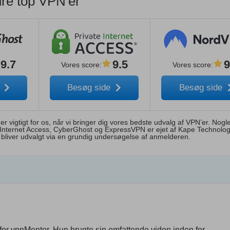
e top VPN'er
9.7
9.5
9
Vores score
:
Vores score
:
e
Besøg side
Besøg side
vigtigt for os, når vi bringer dig vores bedste udvalg af VPN’er. Nogl
te Internet Access, CyberGhost og ExpressVPN er ejet af Kape Technolog
bliver udvalgt via en grundig undersøgelse af anmelderen.
for vpnMentor. Hun brugte sin omfattende viden inden for