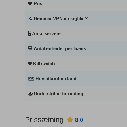
💸
Pris
📝
Gemmer VPN'en logfiler?
🖥
Antal servere
💻
Antal enheder per licens
🛡
Kill switch
🗺
Hovedkontor i land
📥
Understøtter torrenting
Prissætning
8.0