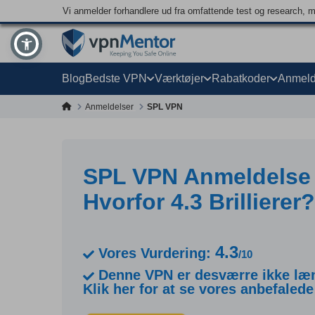
Vi anmelder forhandlere ud fra omfattende test og research, 
Blog
Bedste VPN
Værktøjer
Rabatkoder
Anmeld
Anmeldelser
SPL VPN
SPL VPN Anmeldelse 
Hvorfor 4.3 Brillierer?
4.3
Vores Vurdering:
/10
Denne VPN er desværre ikke læn
Klik her for at se vores anbefalede