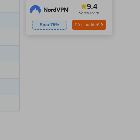
9.4
Vores score
Spar
75
%
Få tilbuddet!