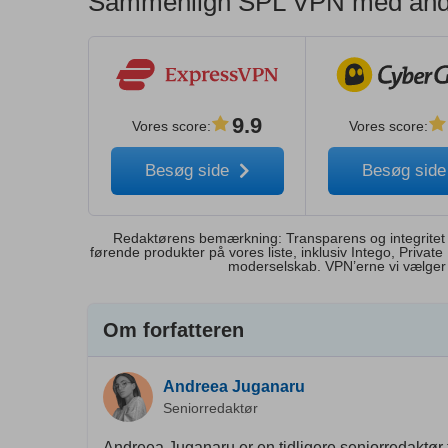
Sammenlign SPL VPN med andr
9.9
Vores score
:
Vores score
:
Besøg side
Besøg sid
Redaktørens bemærkning: Transparens og integritet er 
førende produkter på vores liste, inklusiv Intego, Priva
moderselskab. VPN’erne vi vælger 
Om forfatteren
Andreea Juganaru
Seniorredaktør
Andreea Juganaru er en tidligere seniorredaktør 