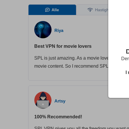
Alle
Hastighed
Riya
Best VPN for movie lovers
SPL is just amazing. As a movie lover, this VP
Der
movie content. So I recommend SPL VPN for sa
I
Artsy
100% Recommended!
SPL VPN gives you all the freedom you want ou