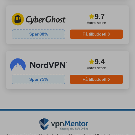
9.7
Vores score
Spar
88
%
Få tilbuddet!
9.4
Vores score
Spar
75
%
Få tilbuddet!