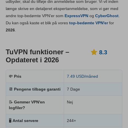
udbyder, skal du tilføje din anmeldelse som bruger. Vi vil inden
Installation og apps
8.9
længe skrive en detaljeret ekspertanmeldelse, som vi gør med
Prissætning
6.0
andre top-bedømte VPN'er som
ExpressVPN
og
CyberGhost
.
Pålidelighed og support
8.5
Du kan også kaste et blik på vores
top-bedømte VPN'er
for
2026
.
TuVPN funktioner –
8.3
Opdateret i 2026
💸
Pris
7.49 USD/måned
📆
Pengene tilbage garanti
7 Dage
📝
Gemmer VPN'en
Nej
logfiler?
🖥
Antal servere
244+