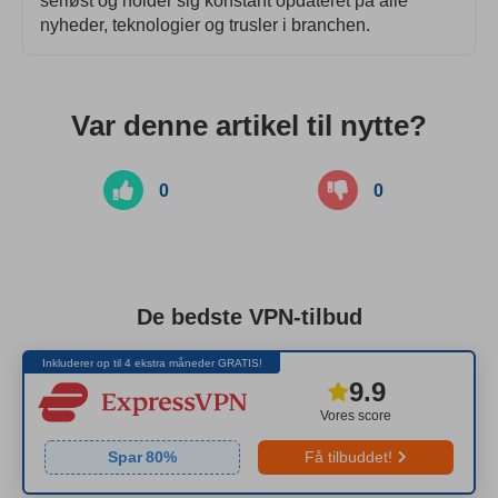
seriøst og holder sig konstant opdateret på alle
nyheder, teknologier og trusler i branchen.
Var denne artikel til nytte?
0
0
De bedste VPN-tilbud
Inkluderer op til 4 ekstra måneder GRATIS!
9.9
Vores score
Spar
80
%
Få tilbuddet!