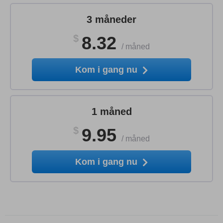
3 måneder
$
8.32
/
måned
Kom i gang nu
1 måned
$
9.95
/
måned
Kom i gang nu