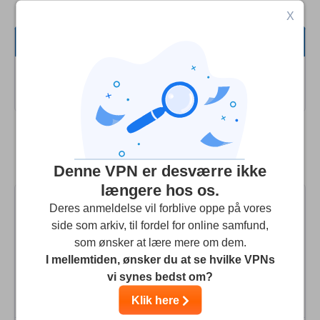
X
Alle
Hastighed
Der er ingen Brugeranmeldelser fundet i
denne Kategori!
Streaming
Sikkerhed
Sammenlign TuVPN med andre top VPN'er
Kundeservice
Denne VPN er desværre ikke
længere hos os.
Deres anmeldelse vil forblive oppe på vores
side som arkiv, til fordel for online samfund,
som ønsker at lære mere om dem.
9.9
Vores score
:
I mellemtiden, ønsker du at se hvilke VPNs
vi synes bedst om?
Besøg side
Klik here