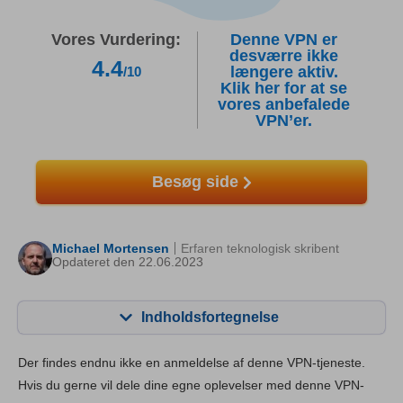
Vores Vurdering:
Denne VPN er
desværre ikke
4.4
længere aktiv.
/10
Klik her for at se
vores anbefalede
VPN’er.
Besøg side
Michael Mortensen
Erfaren teknologisk skribent
Opdateret den 22.06.2023
Indholdsfortegnelse
Indhold:
Vores score:
Der findes endnu ikke en anmeldelse af denne VPN-tjeneste.
Nøglefunktioner
8.3
Hvis du gerne vil dele dine egne oplevelser med denne VPN-