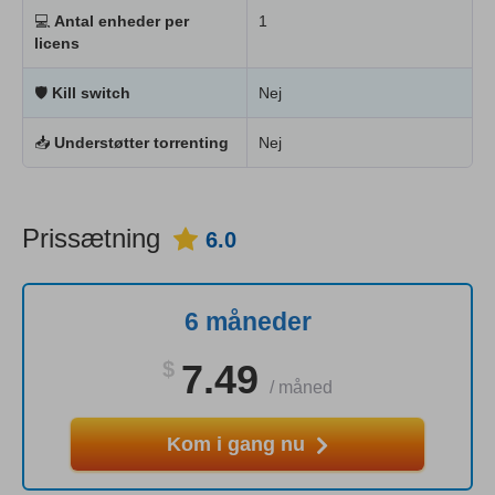
💻
Antal enheder per
1
licens
🛡
Kill switch
Nej
📥
Understøtter torrenting
Nej
Prissætning
6.0
6 måneder
$
7.49
/
måned
Kom i gang nu