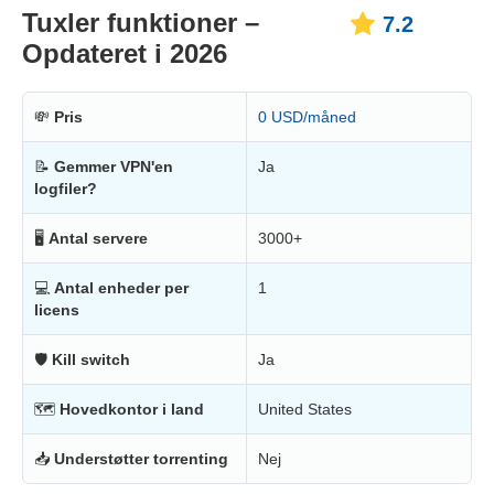
Tuxler funktioner –
7.2
Opdateret i 2026
💸
Pris
0 USD/måned
📝
Gemmer VPN'en
Ja
logfiler?
🖥
Antal servere
3000+
💻
Antal enheder per
1
licens
🛡
Kill switch
Ja
🗺
Hovedkontor i land
United States
📥
Understøtter torrenting
Nej