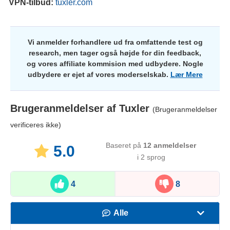
VPN-tilbud:
tuxler.com
Vi anmelder forhandlere ud fra omfattende test og
research, men tager også højde for din feedback,
og vores affiliate kommision med udbydere. Nogle
udbydere er ejet af vores moderselskab.
Lær Mere
Brugeranmeldelser af
Tuxler
(Brugeranmeldelser
verificeres ikke)
Baseret på
12
anmeldelser
5.0
i 2 sprog
4
8
Alle