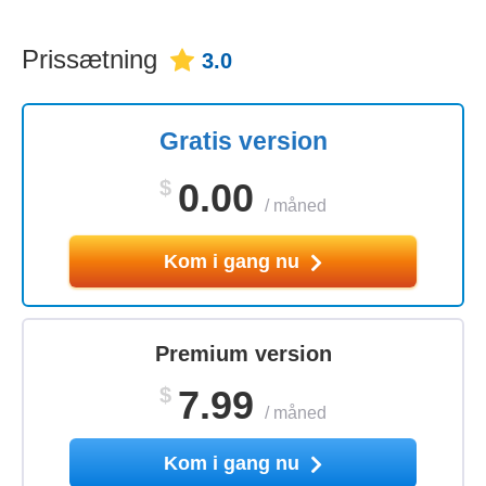
Prissætning
3.0
Gratis version
$
0.00
/
måned
Kom i gang nu
Premium version
$
7.99
/
måned
Kom i gang nu