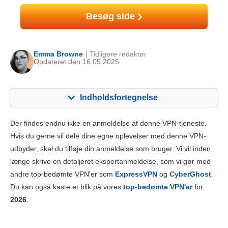
Besøg side
Emma Browne
Tidligere redaktør
Opdateret den 16.05.2025
Indholdsfortegnelse
Indhold:
Vores score:
Der findes endnu ikke en anmeldelse af denne VPN-tjeneste.
Nøglefunktioner
7.2
Hvis du gerne vil dele dine egne oplevelser med denne VPN-
udbyder, skal du tilføje din anmeldelse som bruger. Vi vil inden
Installation og apps
7.0
længe skrive en detaljeret ekspertanmeldelse, som vi gør med
Prissætning
3.0
andre top-bedømte VPN'er som
ExpressVPN
og
CyberGhost
.
Pålidelighed og support
5.0
Du kan også kaste et blik på vores
top-bedømte VPN'er
for
2026
.