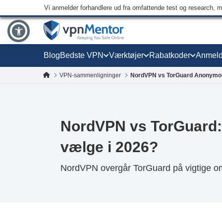
Vi anmelder forhandlere ud fra omfattende test og research, 
Blog
Bedste VPN
Værktøjer
Rabatkoder
Anmeld
VPN-sammenligninger
NordVPN vs TorGuard Anonymo
NordVPN vs TorGuard:
vælge i 2026?
NordVPN overgår TorGuard på vigtige om