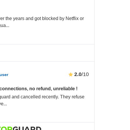
r the years and got blocked by Netflix or
gua
...
2.0
/10
user
onnections, no refund, unreliable !
rguard and cancelled recently. They refuse
ve
...