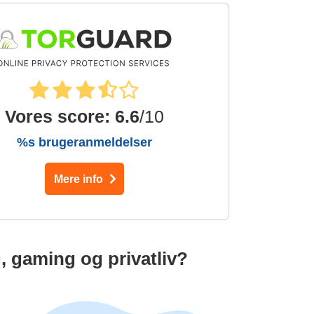
Vores score
:
6.6
/10
%s brugeranmeldelser
Mere info
, gaming og privatliv?