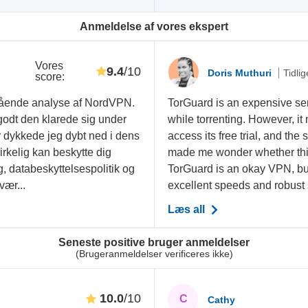
Anmeldelse af vores ekspert
Vores
9.4
/10
Doris Muthuri
Tidlig
score
:
egående analyse af NordVPN.
TorGuard is an expensive ser
godt den klarede sig under
while torrenting. However, it
 dykkede jeg dybt ned i dens
access its free trial, and the 
rkelig kan beskytte dig
made me wonder whether this 
, databeskyttelsespolitik og
TorGuard is an okay VPN, but b
vær...
excellent speeds and robust s
Læs all
Seneste positive bruger anmeldelser
(Brugeranmeldelser verificeres ikke)
10.0
/10
C
Cathy