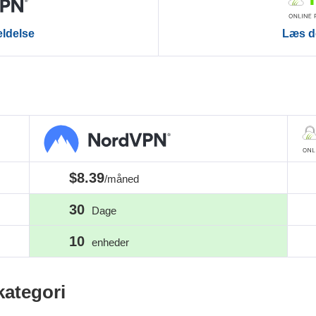
ldelse
Læs d
$8.39
/måned
30
Dage
10
enheder
kategori