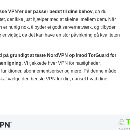
isse VPN’er der passer bedst til dine behov
, da du
tet, der ikke just hjælper med at skelne imellem dem. Når
er hurtig nok, tilbyder et godt servernetværk, og tilbyder
e er vigtigt, da det kan have en stor påvirkning på kvaliteten
tid på grundigt at teste NordVPN op imod TorGuard for
enligning.
Vi tjekkede hver VPN for hastigheder,
ivs funktioner, abonnementspriser og mere. På denne måde
 skal vælge den bedste VPN for dig, uanset hvad dine