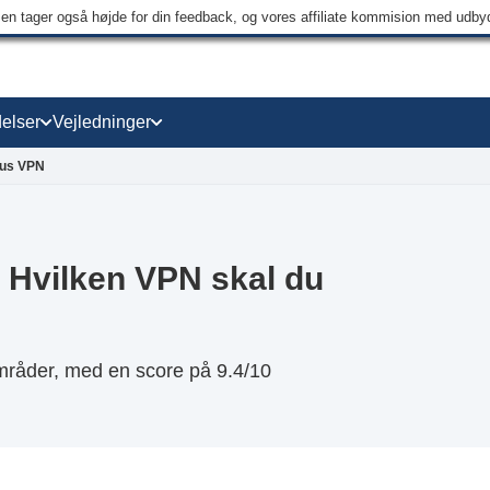
men tager også højde for din feedback, og vores affiliate kommision med udb
elser
Vejledninger
us VPN
 Hvilken VPN skal du
råder, med en score på 9.4/10