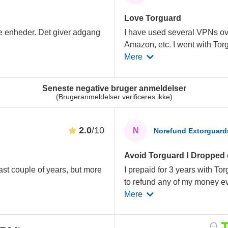
Love Torguard
ge enheder. Det giver adgang
I have used several VPNs ove
Amazon, etc. I went with Tor
Mere
Seneste negative bruger anmeldelser
(Brugeranmeldelser verificeres ikke)
2.0
/10
N
Norefund Extorguard
Avoid Torguard ! Dropped c
st couple of years, but more
I prepaid for 3 years with To
to refund any of my money e
Mere