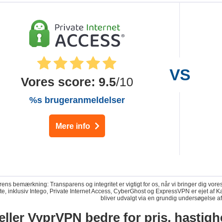
Vores score
:
9.5
/10
%s brugeranmeldelser
Mere info
ens bemærkning: Transparens og integritet er vigtigt for os, når vi bringer dig vor
ste, inklusiv Intego, Private Internet Access, CyberGhost og ExpressVPN er ejet a
bliver udvalgt via en grundig undersøgelse a
 eller VyprVPN bedre for pris, hasti