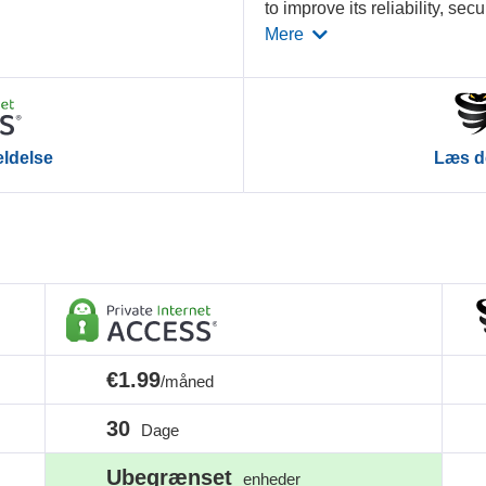
to improve its reliability, secu
Mere
ldelse
Læs d
€1.99
/måned
30
Dage
Ubegrænset
enheder