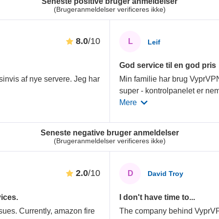
Seneste positive bruger anmeldelser
(Brugeranmeldelser verificeres ikke)
8.0
/10
L
Leif
God service til en god pris
usinvis af nye servere. Jeg har
Min familie har brug VyprVP
super - kontrolpanelet er nemt
Mere
Seneste negative bruger anmeldelser
(Brugeranmeldelser verificeres ikke)
2.0
/10
D
David Troy
ices.
I don't have time to...
sues. Currently, amazon fire
The company behind VyprVPN