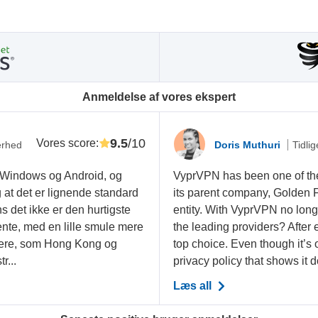
Anmeldelse af vores ekspert
9.5
/10
Vores score
:
erhed
Doris Muthuri
Tidlig
å Windows og Android, og
VyprVPN has been one of the 
 at det er lignende standard
its parent company, Golden 
 det ikke er den hurtigste
entity. With VyprVPN no longer
nte, med en lille smule mere
the leading providers? After 
rvere, som Hong Kong og
top choice. Even though it’
r...
privacy policy that shows it do
Læs all