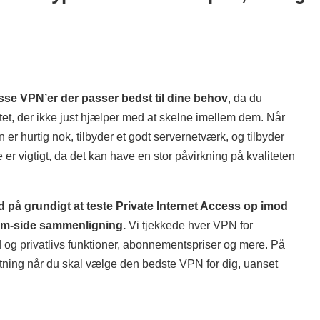
isse VPN’er der passer bedst til dine behov
, da du
tet, der ikke just hjælper med at skelne imellem dem. Når
er hurtig nok, tilbyder et godt servernetværk, og tilbyder
e er vigtigt, da det kan have en stor påvirkning på kvaliteten
id på grundigt at teste Private Internet Access op imod
-om-side sammenligning.
Vi tjekkede hver VPN for
d og privatlivs funktioner, abonnementspriser og mere. På
tning når du skal vælge den bedste VPN for dig, uanset