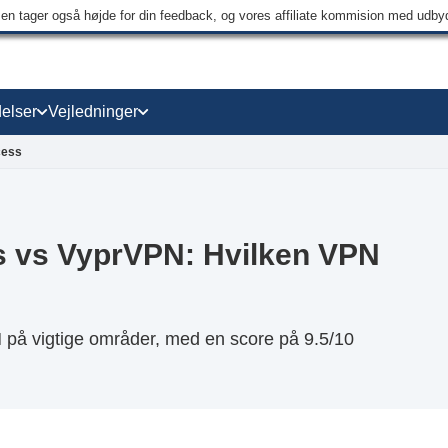
men tager også højde for din feedback, og vores affiliate kommision med udb
elser
Vejledninger
cess
ss vs VyprVPN: Hvilken VPN
 på vigtige områder, med en score på 9.5/10