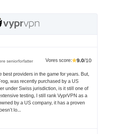
9.0
/10
Vores score
:
ere seniorforfatter
best providers in the game for years. But,
Frog, was recently purchased by a US
 under Swiss jurisdiction, is it still one of
extensive testing, I still rank VyprVPN as a
s owned by a US company, it has a proven
esn’t lo...