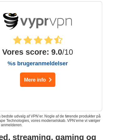
Vores score
:
9.0
/10
%s brugeranmeldelser
Mere info
es bedste udvalg af VPN’er. Nogle af de førende produkter på
f Kape Technologies, vores moderselskab. VPN’erne vi vælger
f anmelderen.
ghed, streaming, gaming og