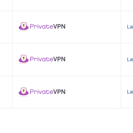
Læ
Læ
Læ