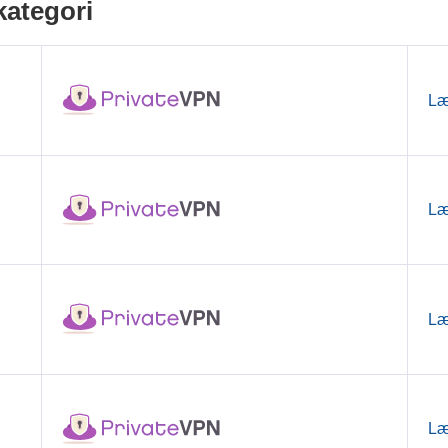
kategori
Læ
Læ
Læ
Læ