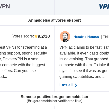
Anmeldelse af vores ekspert
9.2
/10
Vores score
:
Hendrik Human
Tid
best VPNs for streaming at a
VPN.ac claims to be fast, sa
nting support, strong security
available. It even casts doub
r, PrivateVPN is a small
its advertising. That grabbe
an compete with the biggest
compete with them. To take th
t offers. Can you use
myself to see if it was as go
d...
gaming capabilities, and all it
Læs all
Seneste positive bruger anmeldelser
(Brugeranmeldelser verificeres ikke)