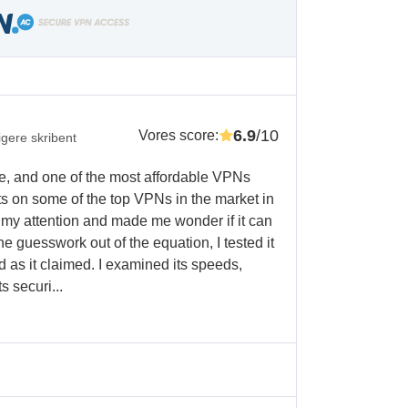
6.9
/10
Vores score
:
ligere skribent
fe, and one of the most affordable VPNs
ts on some of the top VPNs in the market in
d my attention and made me wonder if it can
e guesswork out of the equation, I tested it
od as it claimed. I examined its speeds,
s securi...