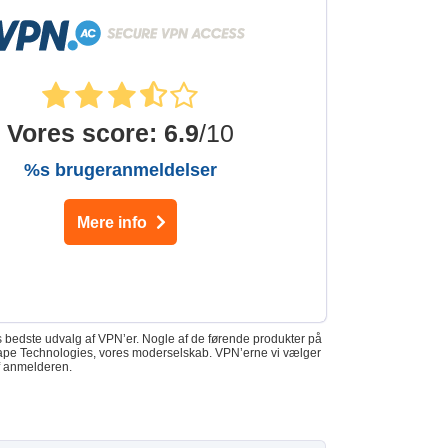
Vores score
:
6.9
/10
%s brugeranmeldelser
Mere info
es bedste udvalg af VPN’er. Nogle af de førende produkter på
f Kape Technologies, vores moderselskab. VPN’erne vi vælger
f anmelderen.