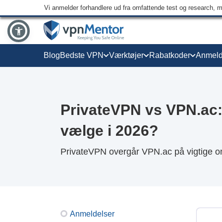
Vi anmelder forhandlere ud fra omfattende test og research, 
Blog
Bedste VPN
Værktøjer
Rabatkoder
Anmeld
PrivateVPN vs VPN.ac:
vælge i 2026?
PrivateVPN overgår VPN.ac på vigtige o
Anmeldelser