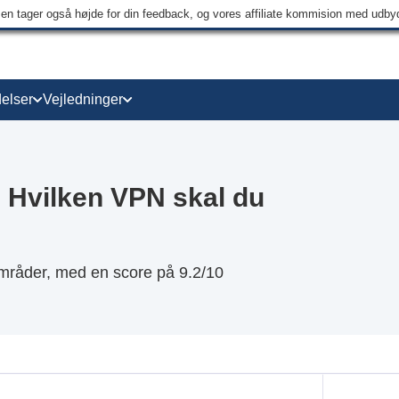
men tager også højde for din feedback, og vores affiliate kommision med udb
elser
Vejledninger
 Hvilken VPN skal du
mråder, med en score på 9.2/10