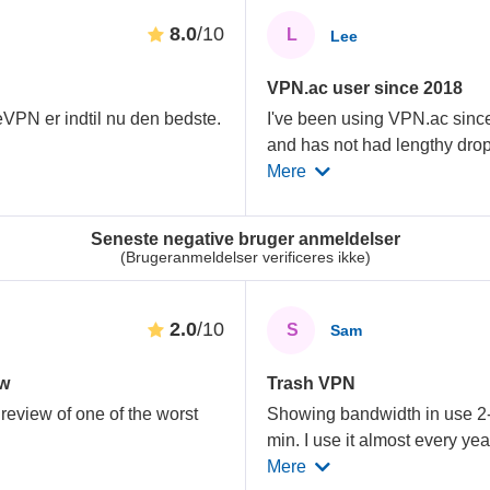
8.0
/10
L
Lee
VPN.ac user since 2018
PN er indtil nu den bedste.
I've been using VPN.ac since
and has not had lengthy dro
Mere
Seneste negative bruger anmeldelser
(Brugeranmeldelser verificeres ikke)
2.0
/10
S
Sam
ew
Trash VPN
review of one of the worst
Showing bandwidth in use 2-3
min. I use it almost every ye
Mere