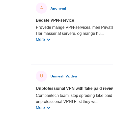
A
Anonymt
Bedste VPN-service
Prøvede mange VPN-services, men PrivateV
Har masser af servere, og mange hu
...
Mere
U
Unmesh Vaidya
Unptofessional VPN with fake paid revi
Comparitech team, stop spreding fake paid 
unprofessional VPN! First they wi
...
Mere