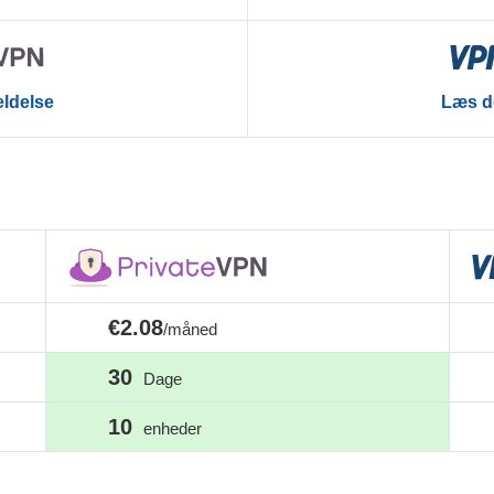
ldelse
Læs d
€2.08
/måned
30
Dage
10
enheder