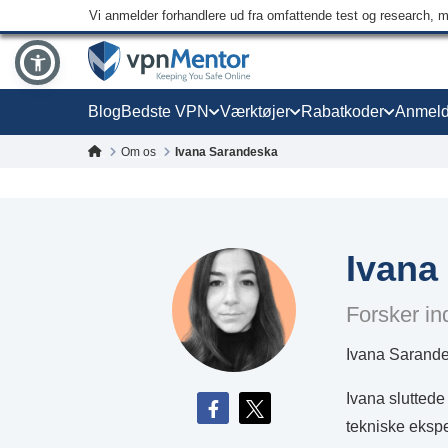
Vi anmelder forhandlere ud fra omfattende test og research, 
Blog
Bedste VPN
Værktøjer
Rabatkoder
Anmeld
Om os
Ivana Sarandeska
Ivana
Forsker in
Ivana Sarandes
Ivana sluttede
tekniske ekspe