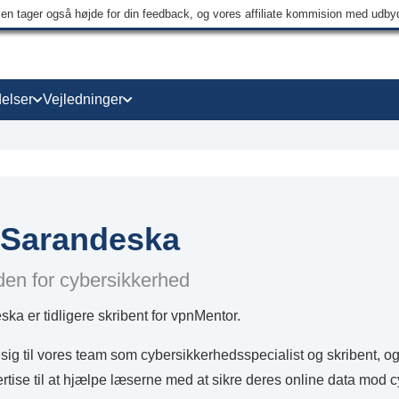
men tager også højde for din feedback, og vores affiliate kommision med udb
elser
Vejledninger
 Sarandeska
den for cybersikkerhed
ka er tidligere skribent for vpnMentor.
 sig til vores team som cybersikkerhedsspecialist og skribent, 
rtise til at hjælpe læserne med at sikre deres online data mod cy