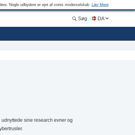
ydere. Nogle udbydere er ejet af vores moderselskab.
Lær Mere
Søg
DA
og udnyttede sine research evner og
bertrusler.