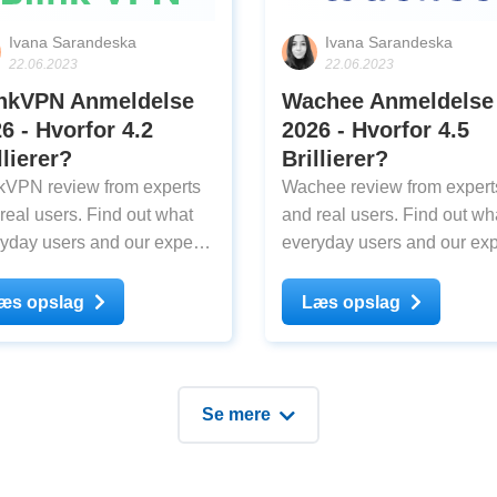
Ivana Sarandeska
Ivana Sarandeska
22.06.2023
22.06.2023
inkVPN Anmeldelse
Wachee Anmeldelse
6 - Hvorfor 4.2
2026 - Hvorfor 4.5
llierer?
Brillierer?
kVPN review from experts
Wachee review from expert
real users. Find out what
and real users. Find out wh
yday users and our experts
everyday users and our exp
k about BlinkVPN after
think about Wachee after
ing
testing
æs opslag
Læs opslag
Se mere