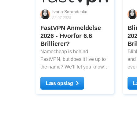
Ivana Sarandeska
22.07.2025
FastVPN Anmeldelse
Bl
2026 - Hvorfor 6.6
202
Brillierer?
Bri
Namecheap is behind
Blin
FastVPN, but does it live up to
and 
the name? We’ll let you know if
ever
it has a free plan and why it
thin
might be unsafe to sign up.
test
Læs opslag
L