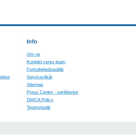
Info
Om os
Kontakt vores team
Fortrolighedspolitik
delse
Servicevilkår
Sitemap
Press Center - vpnMentor
DMCA Policy
Testmetodik