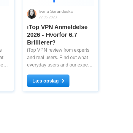
Ivana Sarandeska
22.06.2023
iTop VPN Anmeldelse
2026 - Hvorfor 6.7
Brillierer?
s
iTop VPN review from experts
at
and real users. Find out what
erts
everyday users and our experts
think about iTop VPN after
testing
Læs opslag