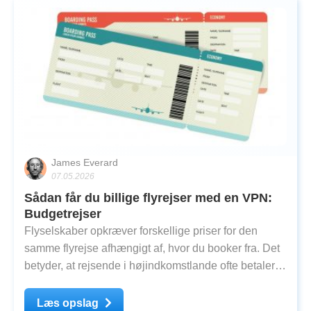
James Everard
07.05.2026
Sådan får du billige flyrejser med en VPN:
Budgetrejser
Flyselskaber opkræver forskellige priser for den
samme flyrejse afhængigt af, hvor du booker fra. Det
betyder, at rejsende i højindkomstlande ofte betaler
højere priser, mens dem, der booker fra regioner som
Sydøstasien eller Sydamerika, får meget lavere
Læs opslag