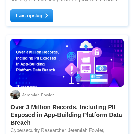
that contained 245,949 records. The database, which
presumably belonged to a tax credit consulting
Læs opslag
agency, held PII, driver’s licenses, military discharge
forms,
Jeremiah Fowler
Over 3 Million Records, Including PII
Exposed in App-Building Platform Data
Breach
Cybersecurity Researcher, Jeremiah Fowler,