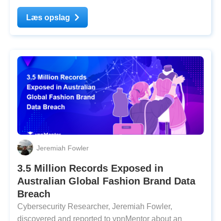
will go into effect on March 1st. The ban
encompasses advertisements and websites that
Læs opslag
provide information about how to bypass blocked
resources in
Jeremiah Fowler
3.5 Million Records Exposed in
Australian Global Fashion Brand Data
Breach
Cybersecurity Researcher, Jeremiah Fowler,
discovered and reported to vpnMentor about an