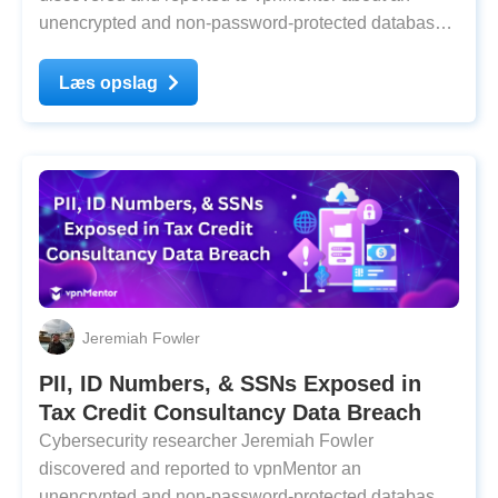
unencrypted and non-password-protected database
that contained 3,587,960 records. The database,
which presumably belongs to an Australian fashion
Læs opslag
brand, held invoices, shipping information, and return
details.
Jeremiah Fowler
PII, ID Numbers, & SSNs Exposed in
Tax Credit Consultancy Data Breach
Cybersecurity researcher Jeremiah Fowler
discovered and reported to vpnMentor an
unencrypted and non-password-protected database