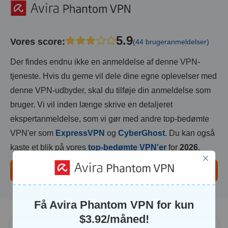
5.9
Vores score
:
(44 brugeranmeldelser)
Der findes endnu ikke en anmeldelse af denne VPN-
tjeneste. Hvis du gerne vil dele dine egne oplevelser med
denne VPN-udbyder, skal du tilføje din anmeldelse som
bruger. Vi vil inden længe skrive en detaljeret
ekspertanmeldelse, som vi gør med andre top-bedømte
VPN'er som
ExpressVPN
og
CyberGhost
. Du kan også
kaste et blik på vores
top-bedømte VPN'er
for
2026
.
Fuld Anmeldelse
Få Avira Phantom VPN for kun
$
3.92
/måned!