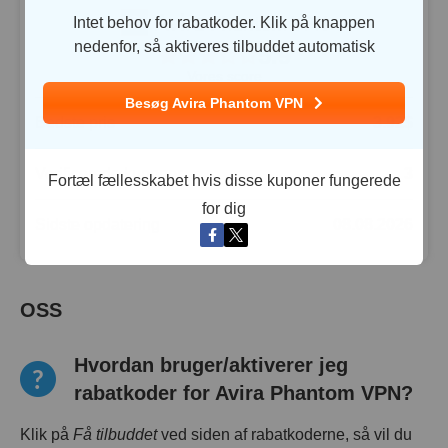
Intet behov for rabatkoder. Klik på knappen
nedenfor, så aktiveres tilbuddet automatisk
5.9
Vores score
Besøg Avira Phantom VPN
Bedste pris
3.92
$
Verificerede kuponer
3
Fortæl fællesskabet hvis disse kuponer fungerede
for dig
Sidste opdatering
08.08.2026
OSS
Hvordan bruger/aktiverer jeg
rabatkoder for Avira Phantom VPN?
Klik på
Få tilbuddet
ved siden af rabatkoderne, så vil du