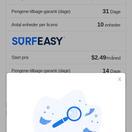
31
Pengene-tilbage-garanti (dage)
Dage
10
Antal enheder per licens
enheder
$2.49
Start pris
/måned
14
Pengene-tilbage-garanti (dage)
Dage
X
5
Antal enheder per licens
enheder
Bedste VPN sorteret efter
kategori
Bedste VPN til Danmark