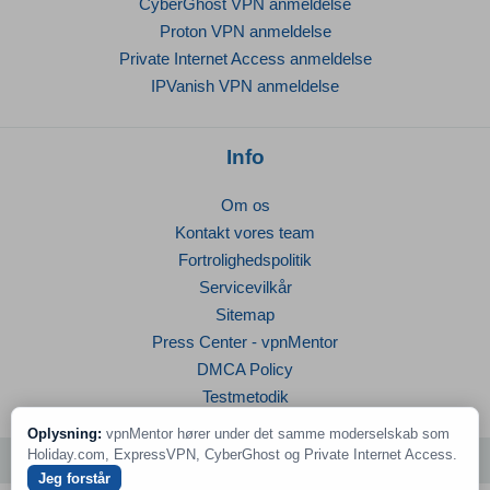
CyberGhost VPN anmeldelse
Proton VPN anmeldelse
Private Internet Access anmeldelse
IPVanish VPN anmeldelse
Info
Om os
Kontakt vores team
Fortrolighedspolitik
Servicevilkår
Sitemap
Press Center - vpnMentor
DMCA Policy
Testmetodik
Oplysning:
vpnMentor hører under det samme moderselskab som
Holiday.com, ExpressVPN, CyberGhost og Private Internet Access.
© 2026 vpnMentor | Alle rettigheder forbeholdes
Jeg forstår