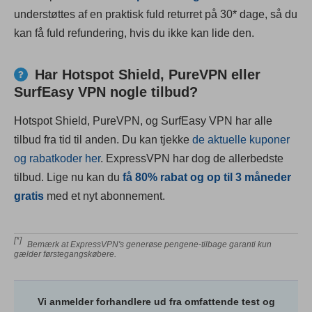
understøttes af en praktisk fuld returret på 30
*
dage, så du
kan få fuld refundering, hvis du ikke kan lide den.
Har Hotspot Shield, PureVPN eller
SurfEasy VPN nogle tilbud?
Hotspot Shield, PureVPN, og SurfEasy VPN har alle
tilbud fra tid til anden. Du kan tjekke
de aktuelle kuponer
og rabatkoder her
. ExpressVPN har dog de allerbedste
tilbud. Lige nu kan du
få
80
% rabat og op til 3 måneder
gratis
med et nyt abonnement.
[*]
Bemærk at ExpressVPN's generøse pengene-tilbage garanti kun
gælder førstegangskøbere.
Vi anmelder forhandlere ud fra omfattende test og