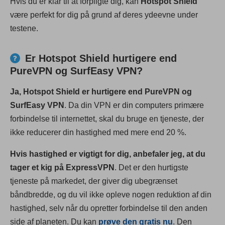
Hvis du er klar til at forpligte dig, kan
Hotspot Shield
være perfekt for dig på grund af deres ydeevne under
testene.
Er Hotspot Shield hurtigere end
PureVPN og SurfEasy VPN?
Ja, Hotspot Shield er hurtigere end PureVPN og
SurfEasy VPN
. Da din VPN er din computers primære
forbindelse til internettet, skal du bruge en tjeneste, der
ikke reducerer din hastighed med mere end 20 %.
Hvis hastighed er vigtigt for dig, anbefaler jeg, at du
tager et kig på ExpressVPN
. Det er den hurtigste
tjeneste på markedet, der giver dig ubegrænset
båndbredde, og du vil ikke opleve nogen reduktion af din
hastighed, selv når du opretter forbindelse til den anden
side af planeten. Du kan
prøve den gratis nu
. Den